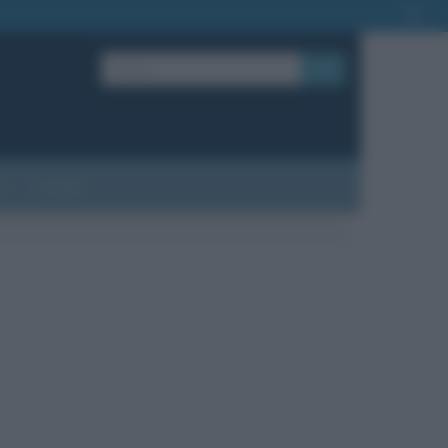
OK
?
Contatti