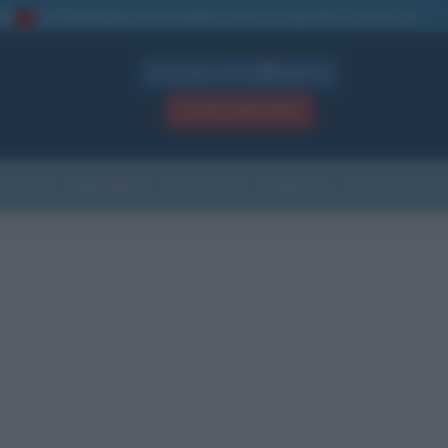
La TUA storia
: perché pubblicare la tua biografia su questo sito
1
Biografie in PDF
GRATIS
ACCEDI / REGISTRATI
Indice
Newsletter
Ricorrenze
Cultura
Che giorno sarà