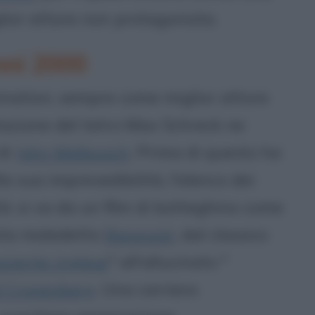
ior attore non protagonista.
nni 2000
ination, sempre come miglior attore
tazione del tetro Max Schreck ne
 di
John Malkovich
. Prima di questo ha
lla sua imprevedibilità, l'elenco dei
ità: si va da un film di botteghino come
tista maledetto
Basquiat
, dal classico
ziente inglese
" all'allucinato "
 Cronenberg
. Una carriera