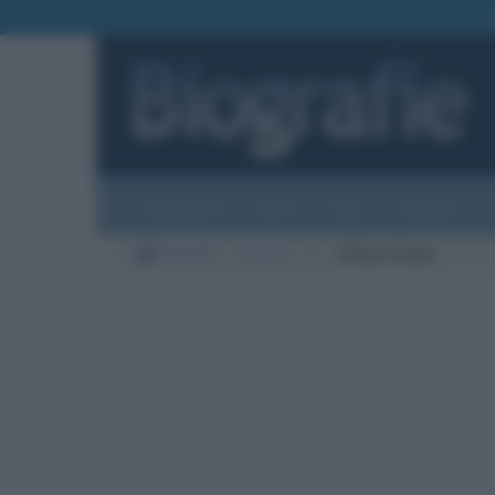
Biografie
Foto
Temi
Categorie
Biografie
Cinema
D
Willem Dafoe