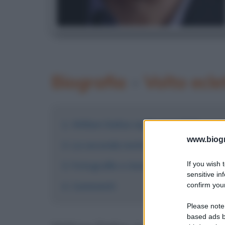
Biografia
•
Volto ecle
Willem Dafoe negli anni 2000
www.biogra
La seconda metà degli anni 2010
If you wish 
Fotografie e immagini
sensitive in
Commenti
confirm your
Please note
based ads b