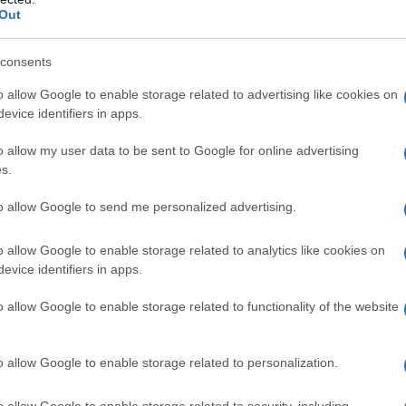
Out
m dai contenuti a quanto pare
consents
 è introdotto nel mondo del cinema in
o allow Google to enable storage related to advertising like cookies on
evice identifiers in apps.
sa che nella puritana America gli
o allow my user data to be sent to Google for online advertising
'
Einstein
Junior High School, nella
s.
nnominato "Billy"). Un esordio
to allow Google to send me personalized advertising.
o allow Google to enable storage related to analytics like cookies on
evice identifiers in apps.
ale (intanto si era iscritto di
o allow Google to enable storage related to functionality of the website
sconsin), le cose non si misero per
grado la nobiltà dei suoi intenti
o allow Google to enable storage related to personalization.
perfino insultato da quella che sarà
o allow Google to enable storage related to security, including