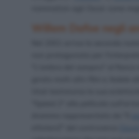
nomination agli Oscar come migl
Willem Dafoe negli a
Nel 2001 arriva la seconda nom
non protagonista per l'interpre
"L'ombra del vampiro" al fianco
girato molti altri film e, fedele a
titoli testimonia la sua eclettic
"Speed 2" alla pellicola sull'ar
dramma rappresentato da "Il
pa
eXistenZ" del controverso
David