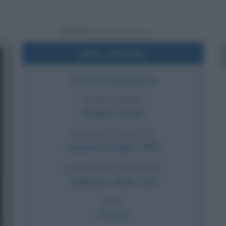
Powered by
Dati sintetici
Attore statunitense
VERO NOME
William Dafoe
DATA DI NASCITA
Venerdì
22 luglio
1955
LUOGO DI NASCITA
Appleton
,
Stati Uniti
ETÀ
71 anni