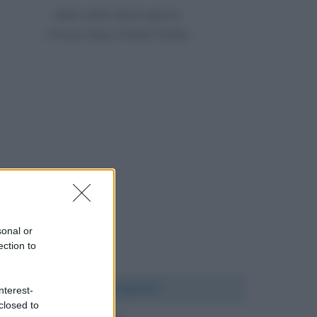
Nato nello stesso giorno
19 anni dopo Willem Dafoe
sonal or
ection to
Chi l'ha detto?
nterest-
closed to