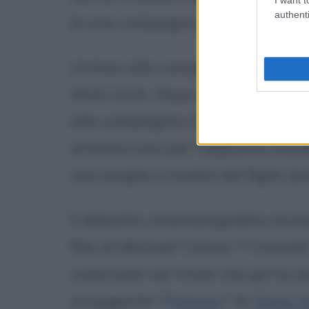
authenti
la sua compagna e la madre di s
Unitosi alla compagnia speriment
Stati Uniti. Dopo due anni appr
alla compagnia d'avanguardia "W
artistico era per l'appunto, Eli
sua moglie e madre del figlio Jac
Il debutto cinematografico avvi
film di Michael Cimino "I Cancelli
culminate nel titolo che gli ha d
struggente "
Platoon
" di
Oliver 