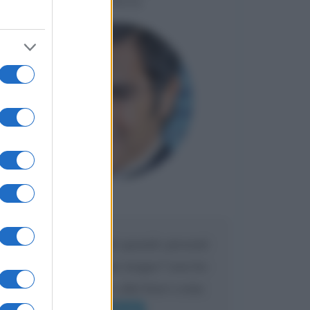
LIORNI
Maria
DA:
Caro Liorni perché quando presenti
l'eredità urli sempre troppo? non ho
mai sentito Mike o altri bravi come
lui gridare