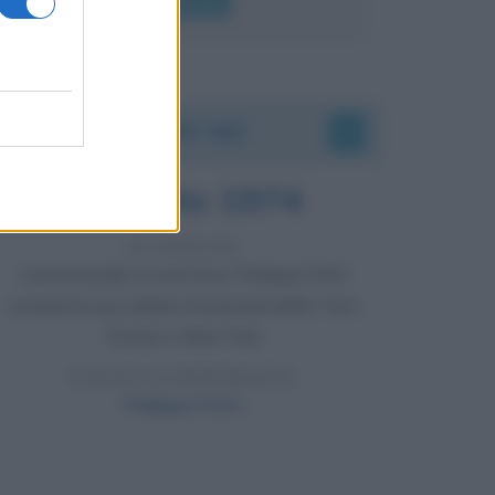
Leggi di più
Accadde oggi
7 agosto 1974
52 ANNI FA
Camminando su una fune, Philippe Petit
compie la sua celebre traversata delle Twin
Towers a New York.
LEGGI LA BIOGRAFIA
Philippe Petit