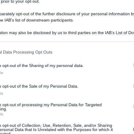
 nato il 22 Luglio 1955 ad Appleton,
 prior to your opt-out.
. Settimo di otto figli, è l'unico della
rately opt-out of the further disclosure of your personal information by
he IAB’s list of downstream participants.
carriera artistica.
tion may also be disclosed by us to third parties on the IAB’s List of 
 that may further disclose it to other third parties.
o e dall'espressività singolare Willem
 that this website/app uses one or more Google services and may gath
l Data Processing Opt Outs
 universo holliwoodiano come uno degli
including but not limited to your visit or usage behaviour. You may click 
 to Google and its third-party tags to use your data for below specifi
o opt-out of the Sharing of my personal data.
si attualmente in circolazione, capace
ogle consent section.
In
 più commerciali a quelle più legate a
o opt-out of the Sale of my Personal Data.
sso nello scandaloso, e
In
ione di
Cristo
" di
Martin Scorsese
).
to opt-out of processing my Personal Data for Targeted
ing.
In
 e faticoso anche perchè i prodromi
o opt-out of Collection, Use, Retention, Sale, and/or Sharing
ersonal Data that Is Unrelated with the Purposes for which it
 fra i più promettenti.
lected.