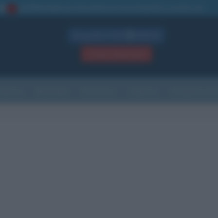
La TUA storia
: perché pubblicare la tua biografia su questo sito
1
Biografie in PDF
GRATIS
ACCEDI / REGISTRATI
Indice
Newsletter
Ricorrenze
Cultura
Che giorno sarà