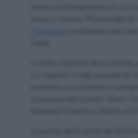
danza contemporanea di cui è co
show si chiama "Pictura Morta" e
Tintoretto
, avvalendosi dei cos
Salas.
In Italia,
Gabriele Rossi
prende p
e il rispetto" e alla seconda di 
presenta una creazione coreogra
occasione del contest "Short-Tim
Musicale Fiorentino diretto da F
A partire dal 6 aprile del 2013 e