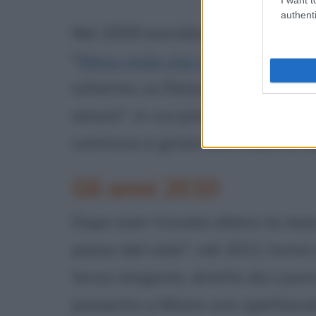
authenti
Nel 2009 esordisce anche al cine
"
Meno male che ci sei
". L'anno s
schermo, su Raiuno, nella second
amore", in cui presta il volto al
comincia a girare con Alberto Neg
Gli anni 2010
Dopo aver trovato dietro la mac
passo dal cielo", nel 2011 torna 
terza stagione, diretto da Laur
presenta a Miami uno spettacol