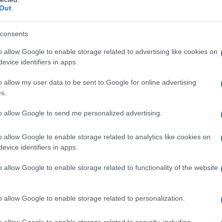
sizione anche come solista.
Out
consents
n Laura Comi e Mario Marozzi, etoile
o allow Google to enable storage related to advertising like cookies on
ore in "Trilogia Verdiana: Traviata,
evice identifiers in apps.
 a Firenze nel Balletto di Toscana di
o allow my user data to be sent to Google for online advertising
s.
to allow Google to send me personalized advertising.
danza al cinema
o allow Google to enable storage related to analytics like cookies on
evice identifiers in apps.
zatore intraprende quella di attore: su
o allow Google to enable storage related to functionality of the website
argherita Buy
nella miniserie
sa rete veste i panni di Fortunato Di
o allow Google to enable storage related to personalization.
.
o allow Google to enable storage related to security, including