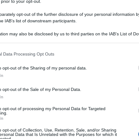
 prior to your opt-out.
sto della famiglia. A partire dall'età di
n seguito, dopo essersi iscritto al
rately opt-out of the further disclosure of your personal information by
he IAB’s list of downstream participants.
a, a quindici anni si aggiudica una
tion may also be disclosed by us to third parties on the IAB’s List of 
auro Astolfi. Ha anche l'opportunità
 that may further disclose it to other third parties.
re vinto il concorso
Danza Sì
, e di
 that this website/app uses one or more Google services and may gath
l Data Processing Opt Outs
including but not limited to your visit or usage behaviour. You may click 
 Cunningham.
 to Google and its third-party tags to use your data for below specifi
o opt-out of the Sharing of my personal data.
ogle consent section.
In
gaglio artistico presso l'Alvin Ailey,
o opt-out of the Sale of my Personal Data.
 si perfeziona, con la direzione di
In
l Teatro dell'Opera di Roma. Nel 2007
to opt-out of processing my Personal Data for Targeted
ing.
In
rso internazionale Rieti Dance
o opt-out of Collection, Use, Retention, Sale, and/or Sharing
di anni più tardi, sempre nello stesso
ersonal Data that Is Unrelated with the Purposes for which it
lected.