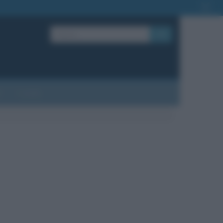
OK
?
Contatti