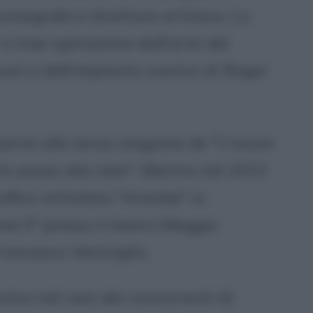
reografo e direttore artistico. Lo
 trae ispirazione dall'arte del
tumi e dell'impianto scenico di Roger
arte alla terza stagione de "L'onore
"Un passo dal cielo". Mentre nel 2013
fica intitolata "Ananke" in
e II" presso il teatro Maggio
rancesco Ventriglia.
ntra nel cast dei concorrenti di