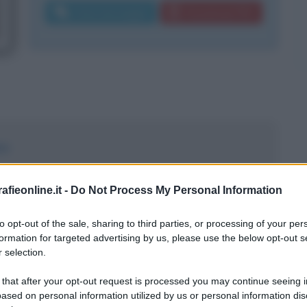
Invia messaggio
Download PDF
ma
fieonline.it -
Do Not Process My Personal Information
to opt-out of the sale, sharing to third parties, or processing of your per
formation for targeted advertising by us, please use the below opt-out s
 selection.
 that after your opt-out request is processed you may continue seeing i
 del 1988 ad Alatri, e ancora piccolo
ased on personal information utilized by us or personal information dis