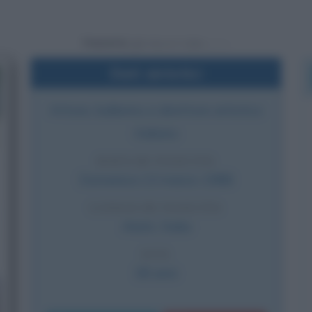
Powered by
Dati sintetici
Attore, ballerino e direttore artistico
italiano
DATA DI NASCITA
Domenica
13 marzo
1988
LUOGO DI NASCITA
Alatri
,
Italia
ETÀ
38 anni