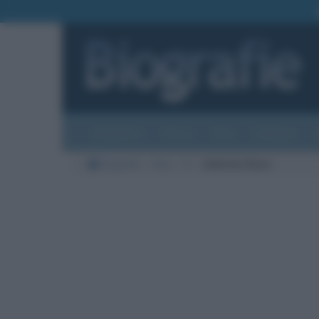
Biografie
Foto
Temi
Categorie
Biografie
Arte
R
Gabriele Rossi