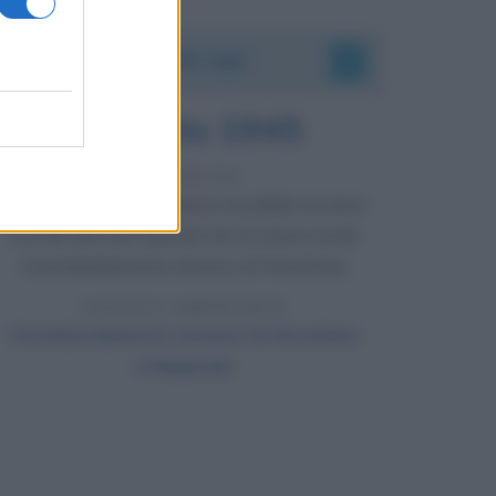
Accadde oggi
6 agosto 1945
81 ANNI FA
Durante la Seconda guerra mondiale avviene
uno dei più tristi episodi che la storia ricordi:
il bombardamento atomico di Hiroshima.
LEGGI L'ARTICOLO
Il bombardamento atomico di Hiroshima
e Nagasaki