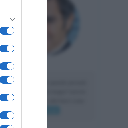
Maria
DA:
Caro Liorni perché quando presenti
l'eredità urli sempre troppo? non ho
mai sentito Mike o altri bravi come
lui gridare
Leggi di più