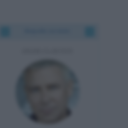
Biografie correlate
ADAM CLAYTON