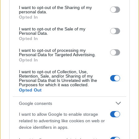
on the IAB’s List of Downstream Participants that may further
I want to opt-out of the Sharing of my
disclose it to other third parties.
personal data.
Opted In
Please note that this website/app uses one or more Google
RICEVI GLI AGGIORNAMENTI
services and may gather and store information including but
I want to opt-out of the Sale of my
Personal Data.
not limited to your visit or usage behaviour. You may click to
Opted In
grant or deny consent to Google and its third-party tags to
Inserisci la tua migliore e-mail
use your data for below specified purposes in below Google
I want to opt-out of processing my
consent section.
Personal Data for Targeted Advertising.
E-mail
Opted In
OK
I want to opt-out of Collection, Use,
Retention, Sale, and/or Sharing of my
Personal Data that Is Unrelated with the
Purposes for which it was collected.
Opted Out
Google consents
I want to allow Google to enable storage
related to advertising like cookies on web or
device identifiers in apps.