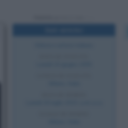
Powered by
Dati sintetici
Stilista e artista italiano
DATA DI NASCITA
Lunedì
10 giugno
1935
LUOGO DI NASCITA
Milano
,
Italia
DATA DI MORTE
Lunedì
20 luglio
2015
(a 80 anni)
LUOGO DI MORTE
Milano
,
Italia