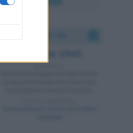
Leggi di più
Accadde oggi
6 agosto 1945
81 ANNI FA
Durante la Seconda guerra mondiale avviene
uno dei più tristi episodi che la storia ricordi:
il bombardamento atomico di Hiroshima.
LEGGI L'ARTICOLO
Il bombardamento atomico di Hiroshima
e Nagasaki