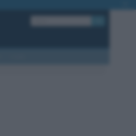
OK
?
Contatti