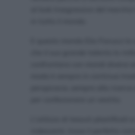
al look trasgressivo del marchio 
in tutto il mondo.
E questo mondo Elio Fiorucci lo
che il suo grande talento lo rinf
confrontarsi con mondi diversi 
moda è sempre in continua tras
perspicacia, sempre alla ricerca
per confezionare un vestito.
L'utilizzo di tessuti plastificati 
iridescenti, trova il perfetto co