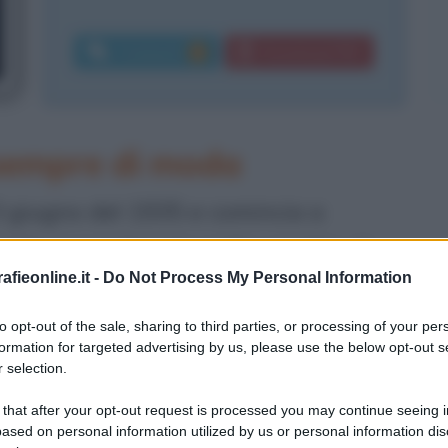
Commenti:
Download PDF
1
 sempre di moda
10 giugno del 1935 e comincia a
iglia specializzato nella vendita di
fieonline.it -
Do Not Process My Personal Information
nte alla vita lavorativa da
 e mondi nuovi da scoprire nel
to opt-out of the sale, sharing to third parties, or processing of your per
formation for targeted advertising by us, please use the below opt-out s
nel 1962 gestisce una sua rivendita.
 selection.
 that after your opt-out request is processed you may continue seeing i
olta non solo per lui, ma per la moda
ased on personal information utilized by us or personal information dis