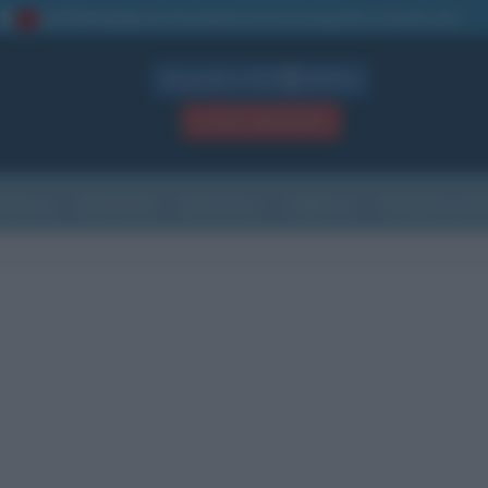
La TUA storia
: perché pubblicare la tua biografia su questo sito
1
Biografie in PDF
GRATIS
ACCEDI / REGISTRATI
Indice
Newsletter
Ricorrenze
Cultura
Che giorno sarà