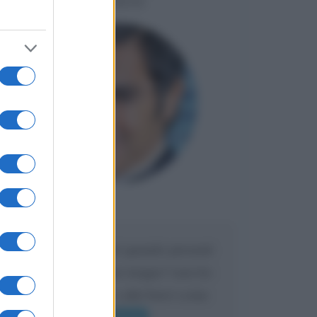
LIORNI
Maria
DA:
Caro Liorni perché quando presenti
l'eredità urli sempre troppo? non ho
mai sentito Mike o altri bravi come
lui gridare