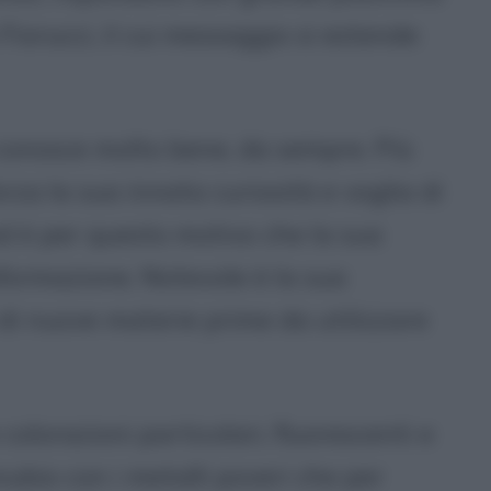
Fiorucci, il cui messaggio si estende
 conosce molto bene, da sempre. Più
orza la sua innata curiosità e voglia di
ed è per questo motivo che la sua
formazione. Notevole è la sua
 di nuove materie prime da utilizzare
e colorazioni particolari, fluorescenti e
nnubio con i metalli poveri che per