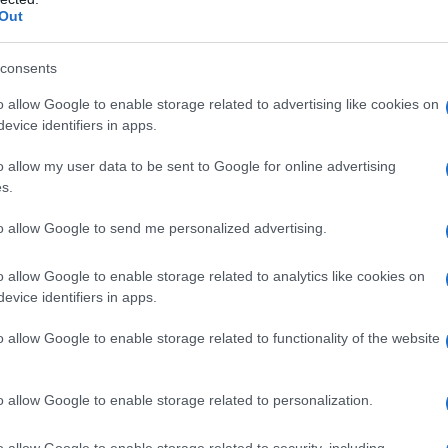
Out
incamera, eviscera nuove idee e giunge
mostre d'arte in quanto sono luoghi
consents
à, una vita, una volontà di
o allow Google to enable storage related to advertising like cookies on
evice identifiers in apps.
 geniale che riversa nella produzione
o allow my user data to be sent to Google for online advertising
s.
to allow Google to send me personalized advertising.
ionfo: dall'arredo
anticonformista
alle
o allow Google to enable storage related to analytics like cookies on
acche bianche alle scale dipinte di
evice identifiers in apps.
che che fanno emergere l'estro
o allow Google to enable storage related to functionality of the website
tore-talentscout nato per far
o allow Google to enable storage related to personalization.
 moda.
o allow Google to enable storage related to security, including