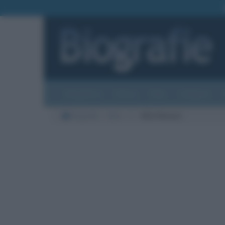
Biografie
Foto
Temi
Categorie
Biografie
Arte
F
Elio Fiorucci