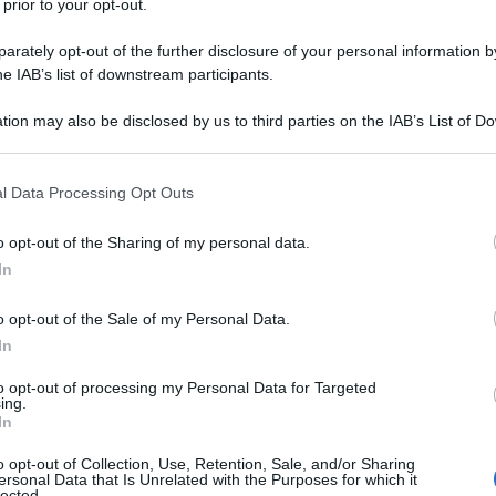
 prior to your opt-out.
'opera dell'apertura del negozio che
rately opt-out of the further disclosure of your personal information by
 il mondo sito in Galleria Passerella,
he IAB’s list of downstream participants.
e ed è inaugurato da
Adriano
tion may also be disclosed by us to third parties on the IAB’s List of 
 that may further disclose it to other third parties.
Lupi disegna il celebre logo con gli
 that this website/app uses one or more Google services and may gath
tto di numerosissime riproduzioni,
l Data Processing Opt Outs
including but not limited to your visit or usage behaviour. You may click 
 to Google and its third-party tags to use your data for below specifi
che diventa opera d'arte esso stesso.
o opt-out of the Sharing of my personal data.
ogle consent section.
In
 da una professionalità da subito
o opt-out of the Sale of my Personal Data.
In
, talent scout, imprenditore e
to opt-out of processing my Personal Data for Targeted
o stilista, più di un artista, è un
ing.
In
 si aggira nel mondo della produzione
o opt-out of Collection, Use, Retention, Sale, and/or Sharing
stare con il talento del cercatore
ersonal Data that Is Unrelated with the Purposes for which it
lected.