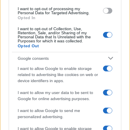
Chi l'ha detto?
use your data for below specified purposes in below Google
I want to opt-out of processing my
consent section.
Personal Data for Targeted Advertising.
Opted In
La risolutezza verso il successo è più importante
I want to opt-out of Collection, Use,
di qualsiasi altra cosa.
Retention, Sale, and/or Sharing of my
Personal Data that Is Unrelated with the
Purposes for which it was collected.
Opted Out
Chi l'ha detto
Google consents
I want to allow Google to enable storage
related to advertising like cookies on web or
device identifiers in apps.
I want to allow my user data to be sent to
Accadde oggi
Google for online advertising purposes.
I want to allow Google to send me
8 agosto 1956
personalized advertising.
70 ANNI FA
I want to allow Google to enable storage