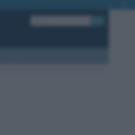
OK
?
Contatti