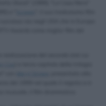
Sotto Shock" (1989), "La Casa Nera"
95) e "
Scream
", il suo tredicesimo film
successo sia negli USA che in Europa
l'MTV Awards come miglior film del
la realizzazione del secondo (nel cui
ey Cox
) e terzo capitolo della trilogia
re" con
Meryl Streep
, presentato alla
a del 1999 nel quale il regista si è
i inusuale, il film drammatico.