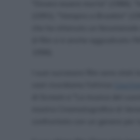
"Dovevi essere morta" (1986), "
(1991), "Vampiro a Brooklin" (19
che ha ottenuto un fenomenale 
(il film si è anche aggiudicato 
1996).
I suoi successivi film sono stati 
cast ricordiamo l'attrice
Courtn
di Scream e "La musica del cuo
mostra Cinematografica di Venezi
confrontato con un genere per lu