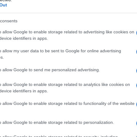
Out
anti, dato che, pur di tenere una
are i lavori più svariati (per qualche
consents
o allow Google to enable storage related to advertising like cookies on
si il materiale si ritrova a fare
evice identifiers in apps.
irare film a luci rosse; ma grazie a
o allow my user data to be sent to Google for online advertising
e ossa. La sua vera attrazione però è
s.
colo nel 1972 dirigere e montare il
to allow Google to send me personalized advertising.
cabro e raccapricciante "L'ultima casa
o allow Google to enable storage related to analytics like cookies on
evice identifiers in apps.
na mano non comune.
o allow Google to enable storage related to functionality of the website
ri titoli segnati dalla sua forte
o allow Google to enable storage related to personalization.
nno gli occhi" (grande successo al
o allow Google to enable storage related to security, including