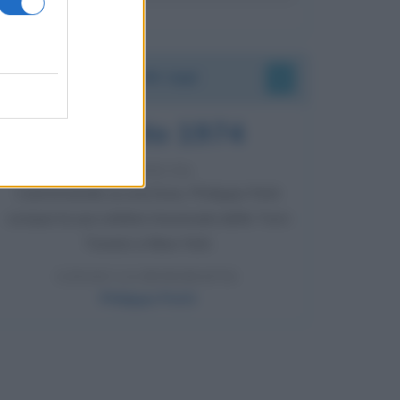
Accadde oggi
7 agosto 1974
52 ANNI FA
Camminando su una fune, Philippe Petit
compie la sua celebre traversata delle Twin
Towers a New York.
LEGGI LA BIOGRAFIA
Philippe Petit