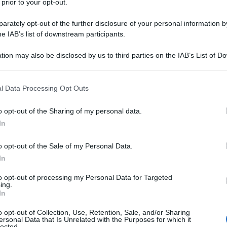
lo Westley Earl Craven. Re
 prior to your opt-out.
i ha apportato una vena comica e
rately opt-out of the further disclosure of your personal information by
he IAB’s list of downstream participants.
ca, questo funambolico giocoliere
tion may also be disclosed by us to third parties on the IAB’s List of 
il 2 agosto del 1939 a Cleveland
 that may further disclose it to other third parties.
 that this website/app uses one or more Google services and may gath
l Data Processing Opt Outs
including but not limited to your visit or usage behaviour. You may click 
 to Google and its third-party tags to use your data for below specifi
 battista, da adolescente inizia
o opt-out of the Sharing of my personal data.
ogle consent section.
In
ollege ma a causa di una malattia
o opt-out of the Sale of my Personal Data.
ebrale é costretto a interrompere gli
In
este difficoltà di ordine fisico,
to opt-out of processing my Personal Data for Targeted
ing.
ilosofia nel 1963 alla John Hopkins
In
o opt-out of Collection, Use, Retention, Sale, and/or Sharing
ersonal Data that Is Unrelated with the Purposes for which it
lected.