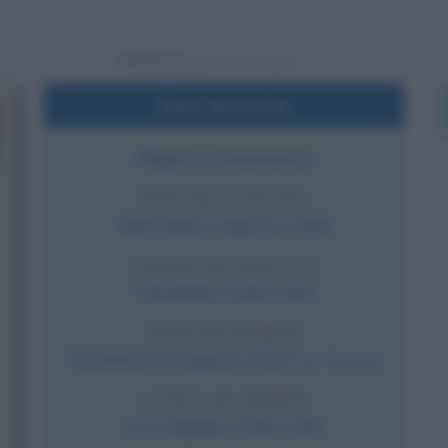
Powered by
Dati sintetici
Regista statunitense
DATA DI NASCITA
Mercoledì
2 agosto
1939
LUOGO DI NASCITA
Cleveland
,
Stati Uniti
DATA DI MORTE
Domenica
30 agosto
2015
(a 76 anni)
LUOGO DI MORTE
Los Angeles
,
Stati Uniti