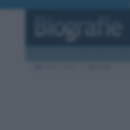
Biografie
Foto
Temi
Categorie
Biografie
Cinema
C
Wes Craven