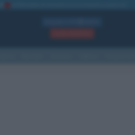
La TUA storia
: perché pubblicare la tua biografia su questo sito
1
Biografie in PDF
GRATIS
ACCEDI / REGISTRATI
Indice
Newsletter
Ricorrenze
Cultura
Che giorno sarà