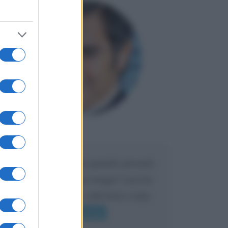
Maria
DA:
Caro Liorni perché quando presenti
l'eredità urli sempre troppo? non ho
mai sentito Mike o altri bravi come
lui gridare
Leggi di più