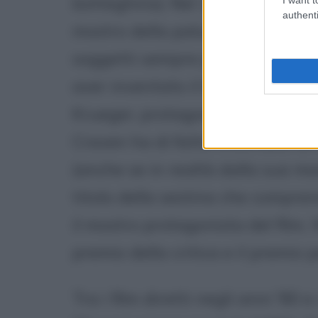
botteghino). Nel 1981 gira altri 
authenti
mostro della palude", omaggio a
soggetti sempre più astrusi. Ma i
aver inventato il bizzarro quant
Krueger, protagonista della for
Craven ha di fatto inventato un
(anche se in realtà dalla sua man
titolo della sestina che compren
il mostro protagonista del film, W
premio della critica e il premio p
Tra i film diretti negli anni '80 