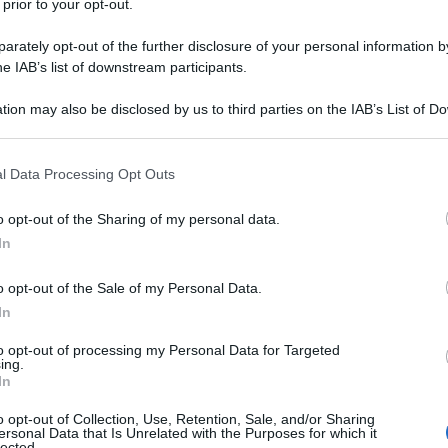
mente convocato nella nazionale
 prior to your opt-out.
rately opt-out of the further disclosure of your personal information by
he IAB’s list of downstream participants.
i può non fare cenno al suo impegno
tion may also be disclosed by us to third parties on the IAB’s List of 
 that may further disclose it to other third parties.
a vita di questo artista. Per parecchi
 that this website/app uses one or more Google services and may gath
l Data Processing Opt Outs
to nella politica di sinistra e, dopo
including but not limited to your visit or usage behaviour. You may click 
 to Google and its third-party tags to use your data for below specifi
o opt-out of the Sharing of my personal data.
e è tornato in auge come guida
ogle consent section.
In
i".
o opt-out of the Sale of my Personal Data.
In
per il cinema con caparbietà. Dopo il
to opt-out of processing my Personal Data for Targeted
 raccolta di francobolli per comprare
ing.
In
 realizzare il sogno di girare due
o opt-out of Collection, Use, Retention, Sale, and/or Sharing
ersonal Data that Is Unrelated with the Purposes for which it
lected.