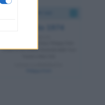
Accadde oggi
7 agosto 1974
52 ANNI FA
Camminando su una fune, Philippe Petit
compie la sua celebre traversata delle Twin
Towers a New York.
LEGGI LA BIOGRAFIA
Philippe Petit