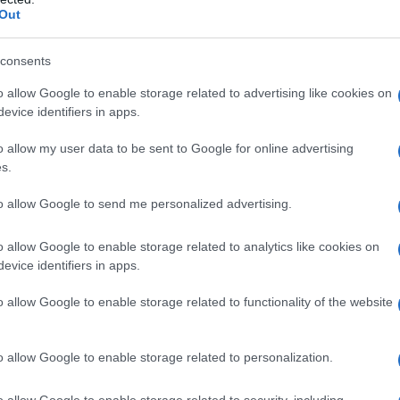
tato: gli ormai introvabili "La
Out
 (1973). Tre anni dopo realizza il suo
consents
io, quel "Io sono un autarchico", che
o allow Google to enable storage related to advertising like cookies on
. Il film tratta dei rapporti
evice identifiers in apps.
le delusioni della generazione del
o allow my user data to be sent to Google for online advertising
s.
oltre che un inno generazionale, un
.
to allow Google to send me personalized advertising.
o allow Google to enable storage related to analytics like cookies on
lmente nel mondo del cinema
evice identifiers in apps.
o, lunatico ed eccentrico "
Ecce
o allow Google to enable storage related to functionality of the website
ate saccheggiate miriadi di battute e
o allow Google to enable storage related to personalization.
o memorabile il divertente episodio in
o allow Google to enable storage related to security, including