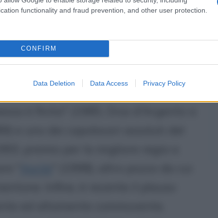
so), colloquiando con un'amica, in
cation functionality and fraud prevention, and other user protection.
?", si sente dire: "Ma... te l'ho
 conosco, faccio delle cose".
CONFIRM
cce Bombo sono seguiti altri film
Data Deletion
Data Access
Privacy Policy
Sogni d'oro" (1981, Leone d'Oro a
essa è finita" (1985, Orso d'Argento a
89) e uno dei capolavori assoluti del
1993, premio per la migliore regia a
are "
Aprile
" (1998), altro pozzo da cui
ntone. Infine, è recente il plauso
cante ed altamente commovente,