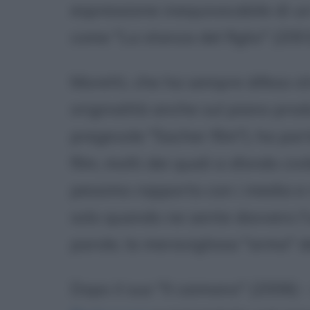
espressione inequivocabile di 
come "La stanza del figlio" (2001
Moretti, che ha sempre difeso 
originalità anche sul piano prod
pregevole "Sacher film"), ha pa
film, molti dei quali a sfondo civ
pessimo rapporto con i media e 
solo quando ne sente davvero l'
parole, la meravigliosa "arma" d
Dopo il suo "Il caimano" (2006) -