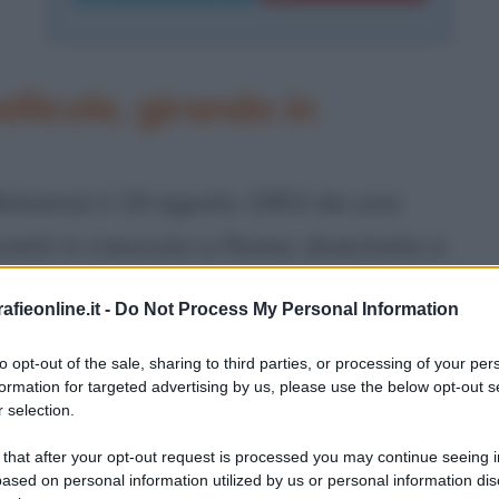
llicole, girando in
 Bolzano) il 19 agosto 1953 da una
retti è cresciuto a Roma, diventata a
adozione. Già adolescente coltiva due
fieonline.it -
Do Not Process My Personal Information
allanuoto. Se per il primo amore
to opt-out of the sale, sharing to third parties, or processing of your per
maturazione umana ed artistica
formation for targeted advertising by us, please use the below opt-out s
 selection.
 pallanuoto si getta a capofitto,
rruolato nelle file della Lazio in
 that after your opt-out request is processed you may continue seeing i
ased on personal information utilized by us or personal information dis