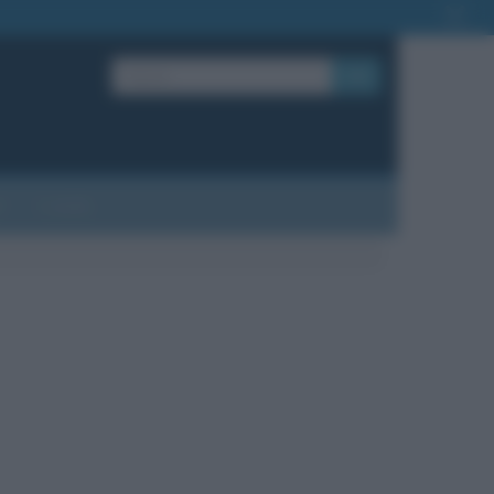
OK
?
Contatti