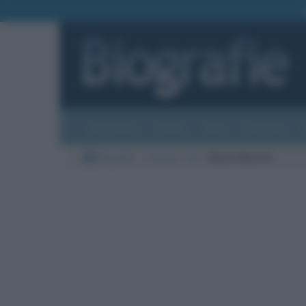
Biografie
Foto
Temi
Categorie
Biografie
Cinema
M
Nanni Moretti