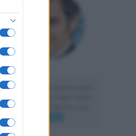
Maria
DA:
Caro Liorni perché quando presenti
l'eredità urli sempre troppo? non ho
mai sentito Mike o altri bravi come
lui gridare
Leggi di più