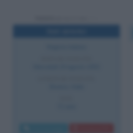
Powered by
Dati sintetici
Regista italiano
DATA DI NASCITA
Mercoledì
19 agosto
1953
LUOGO DI NASCITA
Brunico
,
Italia
ETÀ
72 anni
Invia messaggio
Download PDF