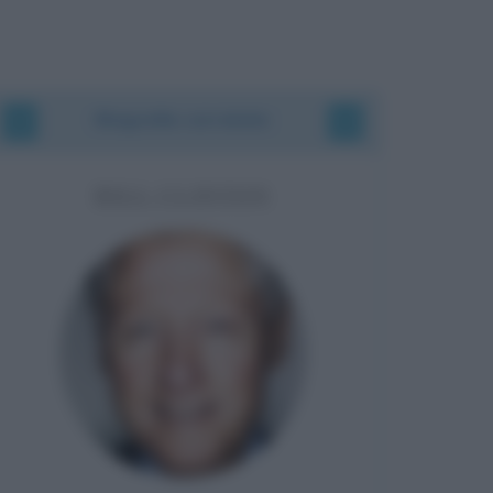
Biografie correlate
BILL CLINTON