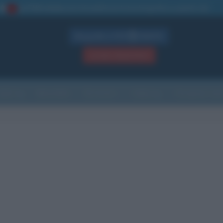
La TUA storia
: perché pubblicare la tua biografia su questo sito
1
Biografie in PDF
GRATIS
ACCEDI / REGISTRATI
Indice
Newsletter
Ricorrenze
Cultura
Che giorno sarà