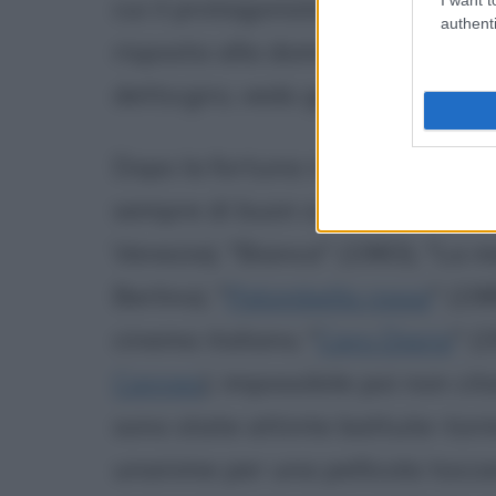
cui il protagonista (Moretti stes
authenti
risposta alla domanda "Come campi
detto:giro, vedo gente, mi muovo,
Dopo la fortuna riscontrata da E
sempre di buon successo come "
Venezia), "Bianca" (1983), "La m
Berlino), "
Palombella rossa
" (19
cinema italiano, "
Caro Diario
" (
Cannes
); impossibile poi non cit
sono state attinte battute-torme
unanime per una pellicola toc