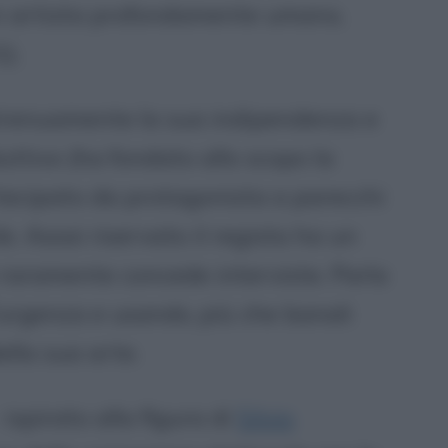
un artista profondamente umano,
).
strenuamente la sua indipendenza e
uttivo (ha fondato allo scopo la
rtecipato da protagonista a parecchi
ile. Assai riservato il regista ha un
raramente concede interviste. Parla
urgenza e usando, più che banali
ella sua arte.
 ispirato alla figura di
Silvio