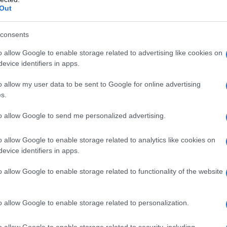
Out
r poter sviluppare in totale libertà la
consents
o allow Google to enable storage related to advertising like cookies on
ando un responsabile della "Arista",
evice identifiers in apps.
li e dal carisma insolito della
o allow my user data to be sent to Google for online advertising
s.
 profondamente incantevole e
to allow Google to send me personalized advertising.
tto per un album solista.
o allow Google to enable storage related to analytics like cookies on
 si oppone e anzi appoggia con
evice identifiers in apps.
o allow Google to enable storage related to functionality of the website
 lungo percorso, una fatica che stenta
o allow Google to enable storage related to personalization.
che impiega più di un anno per
o allow Google to enable storage related to security, including