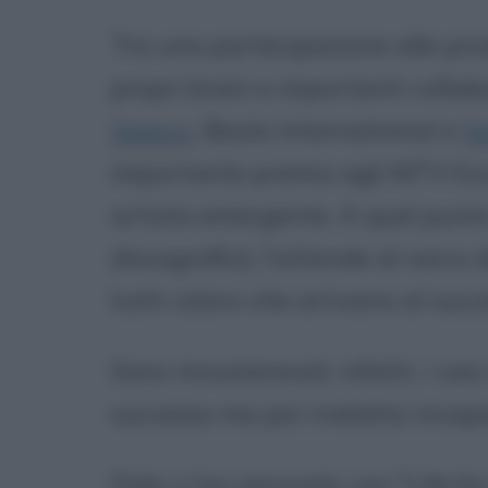
Tra una partecipazione alle produ
propri brani e importanti collab
Spears
, Beats International e
S
importante premio agli MTV Eu
artista emergente. A quel punto 
discografici), l'attende al varco
tutti coloro che arrivano al succ
Sono innumerevoli, infatti, i casi 
successo ma poi rivelatisi incap
Dido ci ha riprovato con "Life f