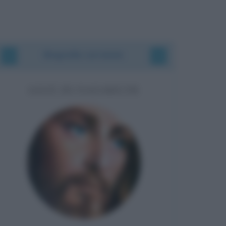
Biografie correlate
GESÙ DI NAZARETH