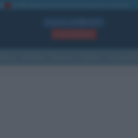
La TUA storia
: perché pubblicare la tua biografia su questo sito
1
Biografie in PDF
GRATIS
ACCEDI / REGISTRATI
Indice
Newsletter
Ricorrenze
Cultura
Che giorno sarà