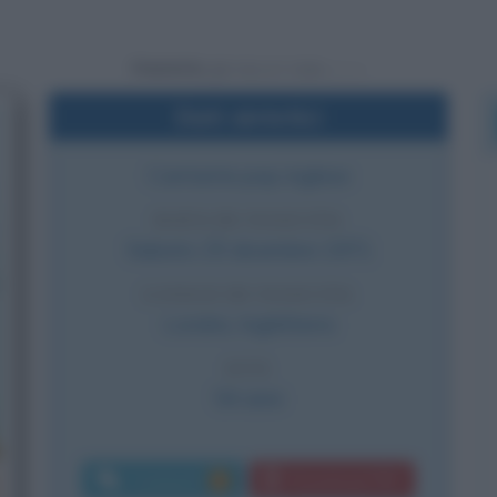
Powered by
Dati sintetici
Cantante pop inglese
DATA DI NASCITA
Sabato
25 dicembre
1971
LUOGO DI NASCITA
Londra
,
Inghilterra
ETÀ
54 anni
Commenti:
Download PDF
5