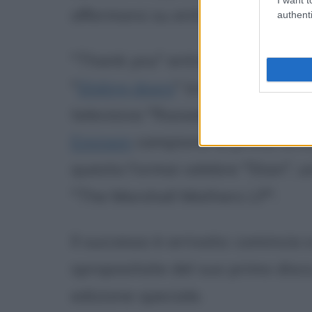
affermarsi su entrambe le sponde
authenti
"Thank you" entra a far parte d
"
Sliding doors
" (con la protagon
televisiva "Roswell high" sfrutt
Eminem
campiona la prima strof
questa l'ormai celebre "Stan", u
"The Marshall Mathers LP".
Il successo è arrivato: comincia
spropositate del suo primo disco
edizione speciale.