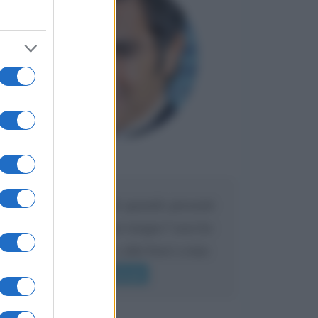
Maria
DA:
Caro Liorni perché quando presenti
l'eredità urli sempre troppo? non ho
mai sentito Mike o altri bravi come
lui gridare
Leggi di più