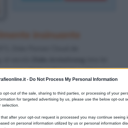
lmente insinuante
71, Dido Florian Cloud de
, al secolo
Dido Armstrong
(ma lei
licemente
Dido
), è figlia di un "literary
fieonline.it -
Do Not Process My Personal Information
 attiva nel mondo delle lettere
ittrice di poemi). Fin dalla più tenera
to opt-out of the sale, sharing to third parties, or processing of your per
formation for targeted advertising by us, please use the below opt-out s
la musica anche attraverso studi seri
 selection.
alla London Guildhall School of Music,
 that after your opt-out request is processed you may continue seeing i
ased on personal information utilized by us or personal information dis
ne per il pop, un genere con cui ha