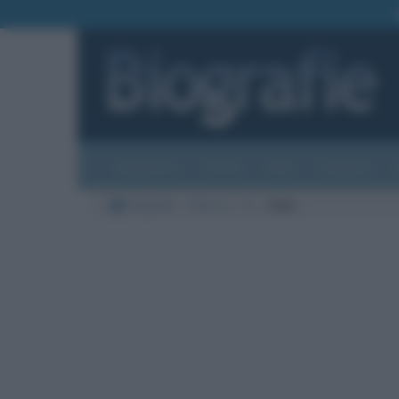
Biografie
Foto
Temi
Categorie
Biografie
Musica
D
Dido