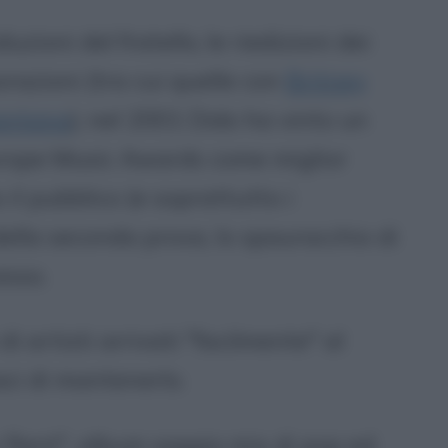
zioni del fratello, le riedizioni dei
orazioni (tra cui quelle con
Britney
antana
), nel 2001 Dido ha vinto un
rope Music Awards come miglior
il pubblico (e soprattutto i
 della seconda prova, lo spauracchio di
esso.
di artisti arrivati "facilmente" al
aci di mantenerlo.
or Rent", album saggio mix di pop ed