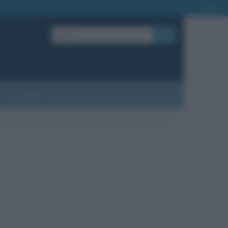
OK
?
Contatti