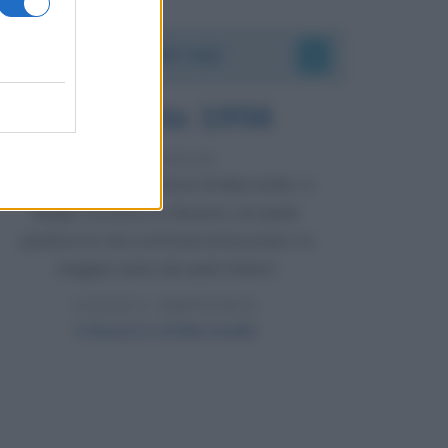
Accadde oggi
8 agosto 1956
70 ANNI FA
Nella miniera di carbone di Marcinelle, in
Belgio, avviene un disastro nel quale
perdono la vita centinaia di lavoratori, la
maggior parte dei quali italiani.
LEGGI L'ARTICOLO
Il disastro di Marcinelle