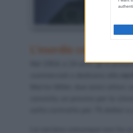
authenti
C
L'esordio come attor
Nel 1954, a 24 anni, gli si pres
commerciali o dedicarsi alla
rec
Martin Miller, due amici attori,
convinto, un provino per la
Univ
sotto contratto per 75 dollari a
La carriera comunque non ha un 