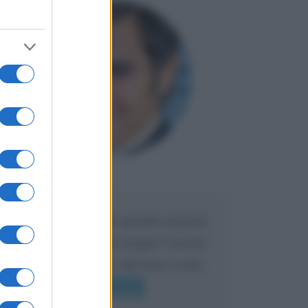
Maria
DA:
Caro Liorni perché quando presenti
l'eredità urli sempre troppo? non ho
mai sentito Mike o altri bravi come
lui gridare
Leggi di più