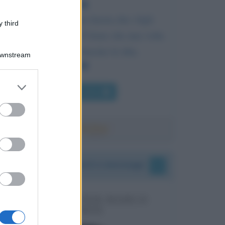
Un genitore saggio lascia che i figli
 third
commettano errori. È bene che una volta
ogni tanto si brucino le dita.
Downstream
er and store
Chi l'ha detto
to grant or
ed purposes
I vostri commenti e messaggi
MESSAGGI PER MARCO
LIORNI