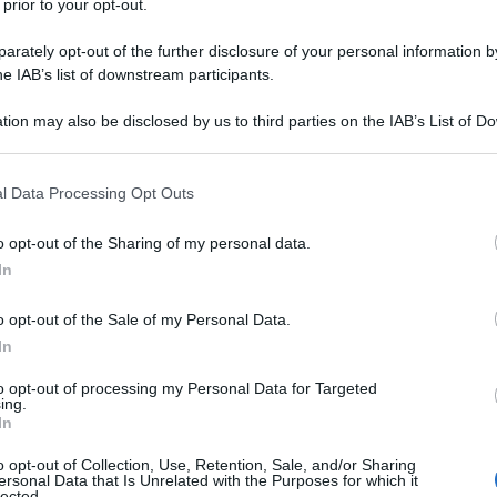
 prior to your opt-out.
rately opt-out of the further disclosure of your personal information by
he IAB’s list of downstream participants.
tion may also be disclosed by us to third parties on the IAB’s List of 
 that may further disclose it to other third parties.
 that this website/app uses one or more Google services and may gath
l Data Processing Opt Outs
including but not limited to your visit or usage behaviour. You may click 
 to Google and its third-party tags to use your data for below specifi
o opt-out of the Sharing of my personal data.
ogle consent section.
In
o opt-out of the Sale of my Personal Data.
 più prolifici registi americani di
In
e a San Francisco il 31 maggio 1930.
to opt-out of processing my Personal Data for Targeted
ing.
In
o opt-out of Collection, Use, Retention, Sale, and/or Sharing
ersonal Data that Is Unrelated with the Purposes for which it
lected.