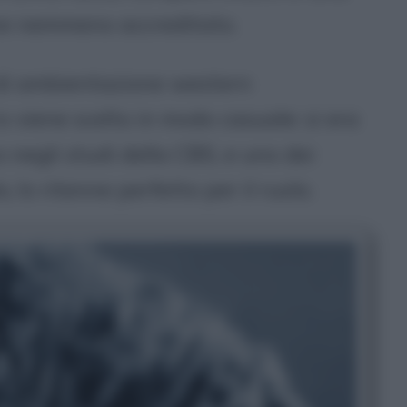
ne nemmeno accreditato.
lm di ambientazione western
ltro viene scelto in modo casuale: si era
 negli studi della CBS, e uno dei
, lo ritenne perfetto per il ruolo.