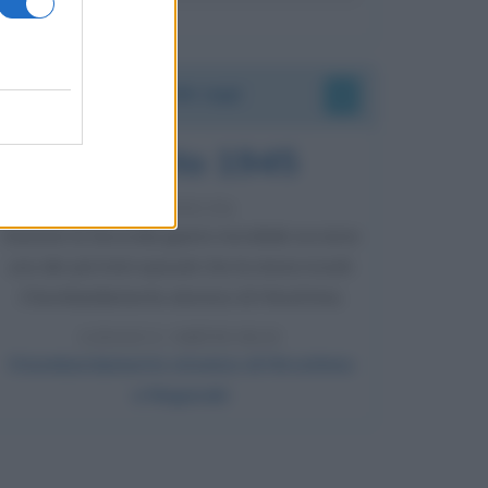
Accadde oggi
6 agosto 1945
81 ANNI FA
Durante la Seconda guerra mondiale avviene
uno dei più tristi episodi che la storia ricordi:
il bombardamento atomico di Hiroshima.
LEGGI L'ARTICOLO
Il bombardamento atomico di Hiroshima
e Nagasaki