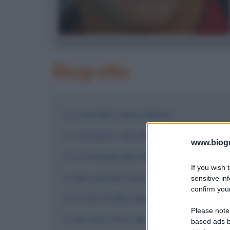
Biografia
L'esordio come attore
L'incontro con Sergio Leone
www.biogra
La trilogia del dollaro
If you wish 
Dai western ai polizieschi
sensitive in
confirm your
Il ciclo di film dell'Ispettore Callag
Please note
Gli anni '70 e '80: la regia e la polit
based ads b