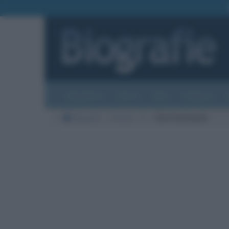
Biografie
Foto
Temi
Categorie
Biografie
Cinema
E
Clint Eastwood