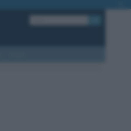
OK
?
Contatti