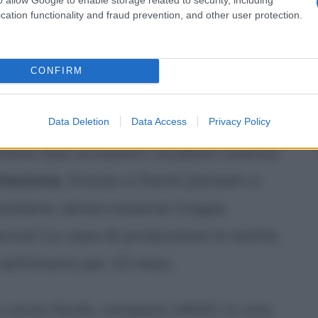
cation functionality and fraud prevention, and other user protection.
CONFIRM
lint Eastwood
e
Data Deletion
Data Access
Privacy Policy
entano due occasioni: studiare scienze
itazione
. Grazie a David Janssen e
 sostiene, senza esserne troppo
ersal
. La casa di produzione lo mette
 settimana per 10 mesi.
avvio facile, compare infatti in una