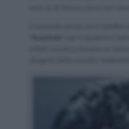
serie di
B-Movies
, dove non vie
Il successo arriva con il telefi
"
Rawhide
", per il quale fra l'a
infatti recato a trovare un amico
dirigenti della società, vedendolo