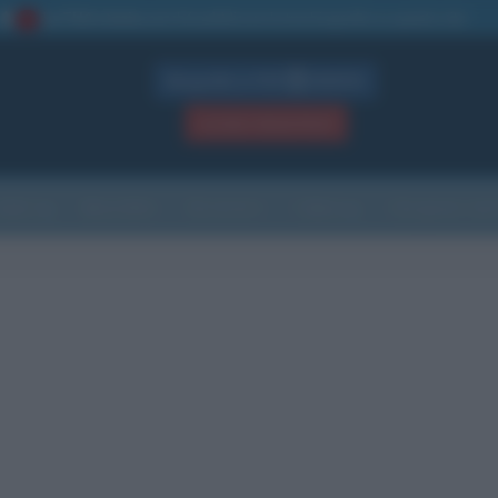
La TUA storia
: perché pubblicare la tua biografia su questo sito
1
Biografie in PDF
GRATIS
ACCEDI / REGISTRATI
Indice
Newsletter
Ricorrenze
Cultura
Che giorno sarà