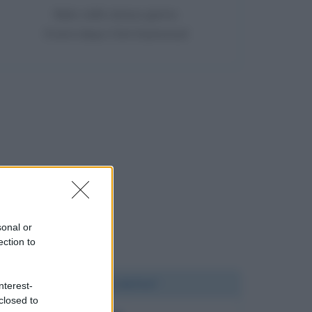
Nato nello stesso giorno
9 anni dopo Clint Eastwood
sonal or
ection to
Chi l'ha detto?
nterest-
closed to