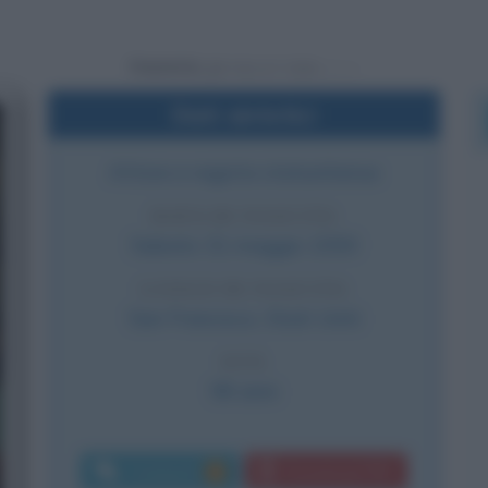
Powered by
Dati sintetici
Attore e regista statunitense
DATA DI NASCITA
Sabato
31 maggio
1930
LUOGO DI NASCITA
San Francisco
,
Stati Uniti
ETÀ
96 anni
Commenti:
Download PDF
3