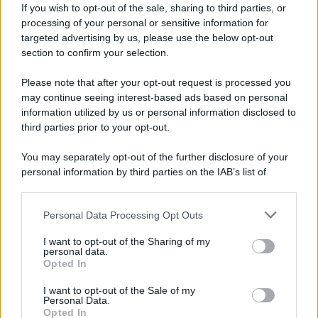
If you wish to opt-out of the sale, sharing to third parties, or
processing of your personal or sensitive information for
targeted advertising by us, please use the below opt-out
section to confirm your selection.
Please note that after your opt-out request is processed you
may continue seeing interest-based ads based on personal
information utilized by us or personal information disclosed to
third parties prior to your opt-out.
You may separately opt-out of the further disclosure of your
personal information by third parties on the IAB’s list of
downstream participants.
Chi l'ha detto?
Personal Data Processing Opt Outs
This information may also be disclosed by us to third parties
on the IAB’s List of Downstream Participants that may further
I want to opt-out of the Sharing of my
disclose it to other third parties.
È l'arte suprema dell'insegnante, risvegliare la
personal data.
Opted In
Please note that this website/app uses one or more Google
gioia della creatività e della conoscenza.
services and may gather and store information including but
I want to opt-out of the Sale of my
Personal Data.
not limited to your visit or usage behaviour. You may click to
Opted In
grant or deny consent to Google and its third-party tags to