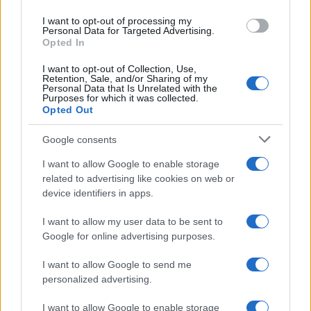
use your data for below specified purposes in below Google
Chi l'ha detto
I want to opt-out of processing my
consent section.
Personal Data for Targeted Advertising.
Opted In
I want to opt-out of Collection, Use,
Retention, Sale, and/or Sharing of my
Personal Data that Is Unrelated with the
Purposes for which it was collected.
Opted Out
Accadde oggi
Google consents
7 agosto 1974
I want to allow Google to enable storage
related to advertising like cookies on web or
52 ANNI FA
device identifiers in apps.
Camminando su una fune, Philippe Petit compie la
sua celebre traversata delle Twin Towers a New
I want to allow my user data to be sent to
York.
Google for online advertising purposes.
LEGGI LA BIOGRAFIA
I want to allow Google to send me
Philippe Petit
personalized advertising.
I want to allow Google to enable storage