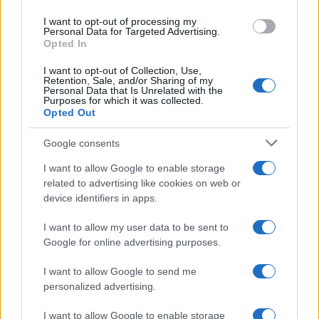
use your data for below specified purposes in below Google
I want to opt-out of processing my
consent section.
Personal Data for Targeted Advertising.
Opted In
I want to opt-out of Collection, Use,
Retention, Sale, and/or Sharing of my
Personal Data that Is Unrelated with the
Purposes for which it was collected.
Nato nello stesso giorno
Opted Out
13 anni dopo Benedict Cumberbatch
Google consents
I want to allow Google to enable storage
related to advertising like cookies on web or
device identifiers in apps.
I want to allow my user data to be sent to
Google for online advertising purposes.
I want to allow Google to send me
personalized advertising.
I want to allow Google to enable storage