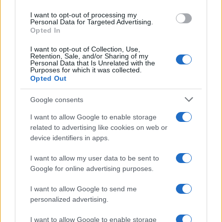
bombardamento atomico di Hiroshima.
use your data for below specified purposes in below Google
I want to opt-out of processing my
consent section.
Personal Data for Targeted Advertising.
LEGGI L'ARTICOLO
Opted In
Il bombardamento atomico di Hiroshima e
I want to opt-out of Collection, Use,
Nagasaki
Retention, Sale, and/or Sharing of my
Personal Data that Is Unrelated with the
Purposes for which it was collected.
Opted Out
Google consents
I want to allow Google to enable storage
related to advertising like cookies on web or
device identifiers in apps.
RICEVI GLI AGGIORNAMENTI
I want to allow my user data to be sent to
Google for online advertising purposes.
Inserisci la tua migliore e-mail
I want to allow Google to send me
personalized advertising.
E-mail
OK
I want to allow Google to enable storage