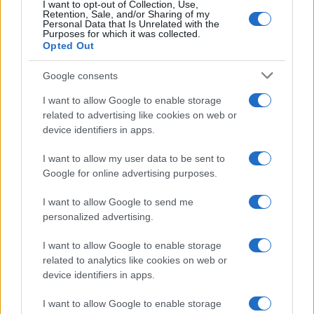
I want to opt-out of Collection, Use,
Retention, Sale, and/or Sharing of my
Personal Data that Is Unrelated with the
Purposes for which it was collected.
Opted Out
Google consents
I want to allow Google to enable storage
related to advertising like cookies on web or
device identifiers in apps.
I want to allow my user data to be sent to
Google for online advertising purposes.
I want to allow Google to send me
personalized advertising.
I want to allow Google to enable storage
related to analytics like cookies on web or
Biografie
Approfondimenti
device identifiers in apps.
Biografie di oggi
Mappa del sito
Biografie più visitate
Ricorrenze
I want to allow Google to enable storage