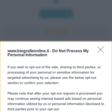
Chi l'ha detto
Accadde oggi
www.biografieonline.it -
Do Not Process My
Personal Information
7 agosto 1974
If you wish to opt-out of the sale, sharing to third parties, or
processing of your personal or sensitive information for
52 ANNI FA
targeted advertising by us, please use the below opt-out
Camminando su una fune, Philippe Petit compie la
section to confirm your selection.
sua celebre traversata delle Twin Towers a New
Please note that after your opt-out request is processed you
York.
may continue seeing interest-based ads based on personal
LEGGI LA BIOGRAFIA
information utilized by us or personal information disclosed to
Philippe Petit
third parties prior to your opt-out.