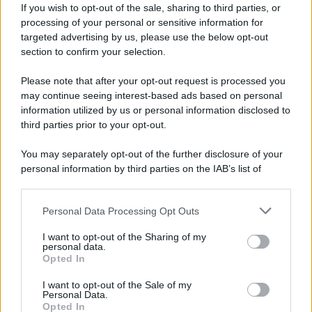
If you wish to opt-out of the sale, sharing to third parties, or
processing of your personal or sensitive information for
targeted advertising by us, please use the below opt-out
James Woods
Dennis Quaid
section to confirm your selection.
Please note that after your opt-out request is processed you
may continue seeing interest-based ads based on personal
information utilized by us or personal information disclosed to
third parties prior to your opt-out.
You may separately opt-out of the further disclosure of your
personal information by third parties on the IAB’s list of
Cameron Diaz
downstream participants.
Personal Data Processing Opt Outs
This information may also be disclosed by us to third parties
on the IAB’s List of Downstream Participants that may further
2007
Uscita del film Non è mai troppo
I want to opt-out of the Sharing of my
disclose it to other third parties.
personal data.
tardi
Opted In
Please note that this website/app uses one or more Google
services and may gather and store information including but
I want to opt-out of the Sale of my
19 ANNI FA
Personal Data.
not limited to your visit or usage behaviour. You may click to
Esce al cinema il film
Non è mai troppo tardi
, di Rob
Opted In
grant or deny consent to Google and its third-party tags to