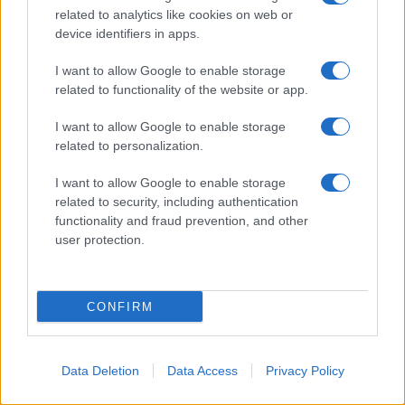
1999 - La balia
related to analytics like cookies on web or
2001 - Un altro mondo è possibile
device identifiers in apps.
2002 - L'ora di religione - Il sorriso
I want to allow Google to enable storage
related to functionality of the website or app.
di mia madre
I want to allow Google to enable storage
2002 - Addio del passato
related to personalization.
2002 - A un Millimetro dal Cuore
I want to allow Google to enable storage
related to security, including authentication
2003 - Buongiorno notte
functionality and fraud prevention, and other
user protection.
2005 - Il regista di matrimoni
2006 - Sorelle
CONFIRM
2009 - Vincere
2010 - Sorelle mai
Data Deletion
Data Access
Privacy Policy
2012 - Bella addormentata