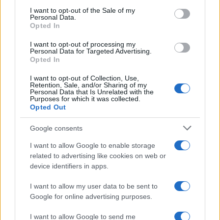
RICEVI GLI AGGIORNAMENTI
services and may gather and store information including but
I want to opt-out of the Sale of my
Personal Data.
not limited to your visit or usage behaviour. You may click to
Opted In
grant or deny consent to Google and its third-party tags to
Inserisci la tua migliore e-mail
use your data for below specified purposes in below Google
I want to opt-out of processing my
consent section.
Personal Data for Targeted Advertising.
E-mail
Opted In
OK
I want to opt-out of Collection, Use,
Retention, Sale, and/or Sharing of my
Personal Data that Is Unrelated with the
Purposes for which it was collected.
Opted Out
Google consents
I want to allow Google to enable storage
related to advertising like cookies on web or
device identifiers in apps.
I want to allow my user data to be sent to
Google for online advertising purposes.
I want to allow Google to send me