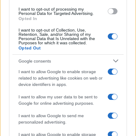
use your data for below specified purposes in below Google
Nato nello stesso giorno
I want to opt-out of processing my
consent section.
Personal Data for Targeted Advertising.
1608 anni prima di Biagio Izzo
Opted In
I want to opt-out of Collection, Use,
Retention, Sale, and/or Sharing of my
Personal Data that Is Unrelated with the
Purposes for which it was collected.
Opted Out
Google consents
I want to allow Google to enable storage
related to advertising like cookies on web or
device identifiers in apps.
I want to allow my user data to be sent to
Google for online advertising purposes.
I want to allow Google to send me
personalized advertising.
Chi l'ha detto?
I want to allow Google to enable storage