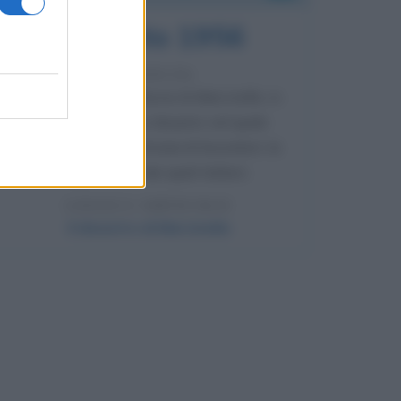
8 agosto 1956
70 ANNI FA
Nella miniera di carbone di Marcinelle, in
Belgio, avviene un disastro nel quale
perdono la vita centinaia di lavoratori, la
maggior parte dei quali italiani.
LEGGI L'ARTICOLO
Il disastro di Marcinelle