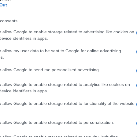
Out
consents
o allow Google to enable storage related to advertising like cookies on
evice identifiers in apps.
o allow my user data to be sent to Google for online advertising
s.
to allow Google to send me personalized advertising.
o allow Google to enable storage related to analytics like cookies on
evice identifiers in apps.
Dino Zoff
o allow Google to enable storage related to functionality of the website
ano del Friuli, in provincia di Gorizia.
o allow Google to enable storage related to personalization.
umero 1
o allow Google to enable storage related to security, including