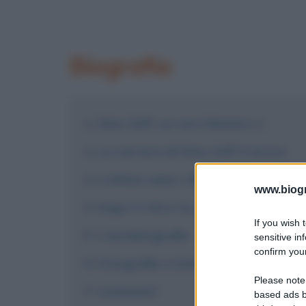
Biografia
Dino Zoff, un vero Numero 1
La carriera di Dino Zoff in breve
L'ultimo anno: 1983
www.biogra
Dopo il ritiro: la carriera di allenat
If you wish 
L'autobiografia
sensitive in
confirm your
Fotografie e immagini
Please note
Commenti
based ads b