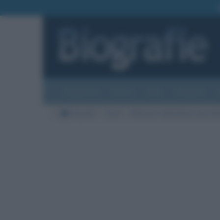
Biografie
Foto
Temi
Categorie
Biografie
Sport
Allenatori della Nazionale ital