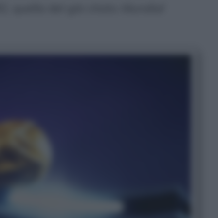
2, quella del già citato
Mundial