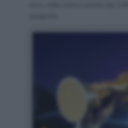
anni, nella mitica estate del 198
spagnolo.