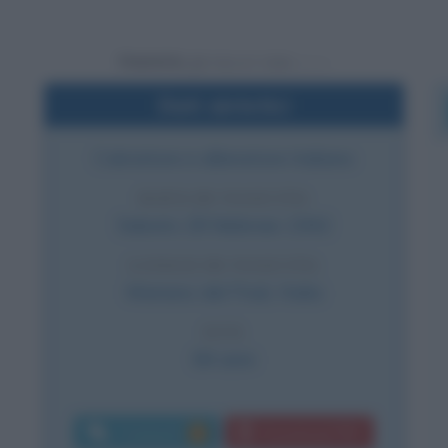
Powered by
Dati sintetici
Calciatore e allenatore italiano
DATA DI NASCITA
Sabato
28 febbraio
1942
LUOGO DI NASCITA
Mariano del Friuli
,
Italia
ETÀ
84 anni
Commenti:
Download PDF
5