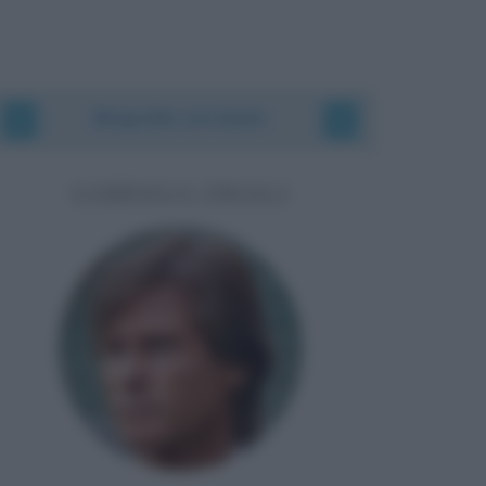
Biografie correlate
GABRIELE ORIALI