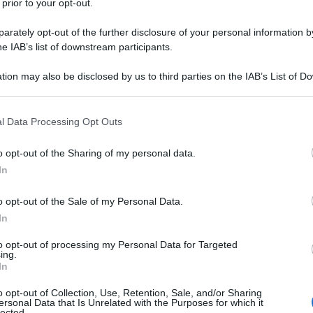
 prior to your opt-out.
rately opt-out of the further disclosure of your personal information by
portiere, tra i più importanti della
he IAB’s list of downstream participants.
a nazionale. La sua carriera sportiva è
tion may also be disclosed by us to third parties on the IAB’s List of 
 that may further disclose it to other third parties.
us
e alla vittoria del mondiale di calcio
 that this website/app uses one or more Google services and may gath
quadra. Per tutti gli anni '70 Dino
l Data Processing Opt Outs
including but not limited to your visit or usage behaviour. You may click 
 to Google and its third-party tags to use your data for below specifi
 dei
migliori portieri del mondo
e a
o opt-out of the Sharing of my personal data.
ogle consent section.
In
.
o opt-out of the Sale of my Personal Data.
In
to opt-out of processing my Personal Data for Targeted
ing.
In
o opt-out of Collection, Use, Retention, Sale, and/or Sharing
ersonal Data that Is Unrelated with the Purposes for which it
lected.