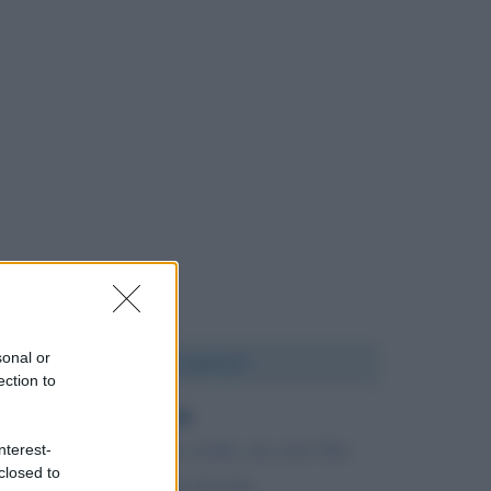
sonal or
Chi l'ha detto?
ection to
Ogni uomo cerca la verità, ma solo Dio
nterest-
closed to
sa chi l'ha trovata.