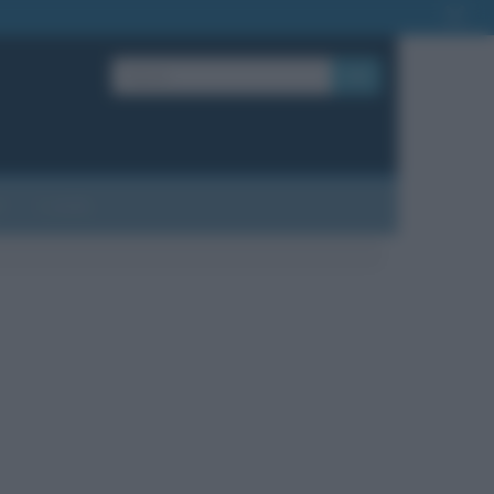
OK
?
Contatti