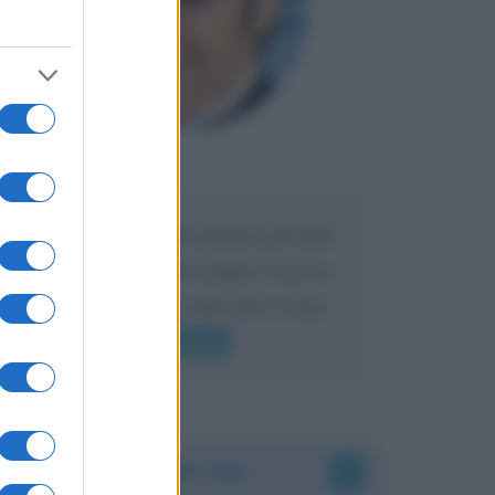
Maria
DA:
Caro Liorni perché quando presenti
l'eredità urli sempre troppo? non ho
mai sentito Mike o altri bravi come
lui gridare
Leggi di più
Accadde oggi