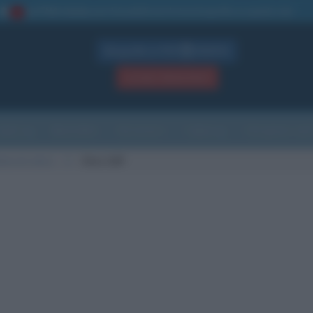
La TUA storia
: perché pubblicare la tua biografia su questo sito
1
Biografie in PDF
GRATIS
ACCEDI / REGISTRATI
Indice
Newsletter
Ricorrenze
Cultura
Che giorno sarà
iana di calcio
Z
Dino Zoff