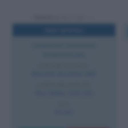
Powered by
Dati sintetici
Compositore statunitense,
trombettista jazz
DATA DI NASCITA
Mercoledì
18 ottobre
1961
LUOGO DI NASCITA
New Orleans
,
Stati Uniti
ETÀ
64 anni