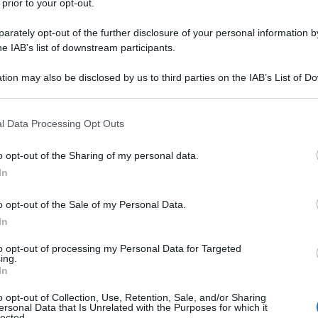
 prior to your opt-out.
rately opt-out of the further disclosure of your personal information by
iscrive al celebre conservatorio della
he IAB’s list of downstream participants.
gue immediatamente come il più
tion may also be disclosed by us to third parties on the IAB’s List of 
 that may further disclose it to other third parties.
 that this website/app uses one or more Google services and may gath
l Data Processing Opt Outs
including but not limited to your visit or usage behaviour. You may click 
azz Messengers di Art Blakey, la
 to Google and its third-party tags to use your data for below specifi
o opt-out of the Sharing of my personal data.
ogle consent section.
e intere generazioni di jazzisti. Il
In
scografico da leader, e da allora ha
o opt-out of the Sale of my Personal Data.
In
ogo di una quarantina di incisioni
to opt-out of processing my Personal Data for Targeted
 Columbia Jazz e la Sony Classical,
ing.
In
 8 premi Grammy. Nel 1983 è stato il
o opt-out of Collection, Use, Retention, Sale, and/or Sharing
ersonal Data that Is Unrelated with the Purposes for which it
e contemporaneamente sia il Grammy
lected.