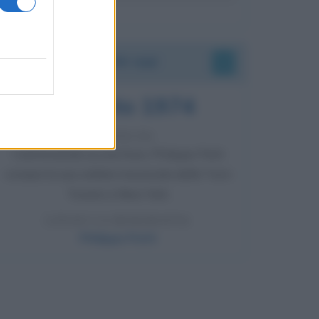
Accadde oggi
7 agosto 1974
52 ANNI FA
Camminando su una fune, Philippe Petit
compie la sua celebre traversata delle Twin
Towers a New York.
LEGGI LA BIOGRAFIA
Philippe Petit