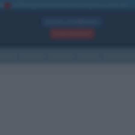
La TUA storia
: perché pubblicare la tua biografia su questo sito
1
Biografie in PDF
GRATIS
ACCEDI / REGISTRATI
Indice
Newsletter
Ricorrenze
Cultura
Che giorno sarà