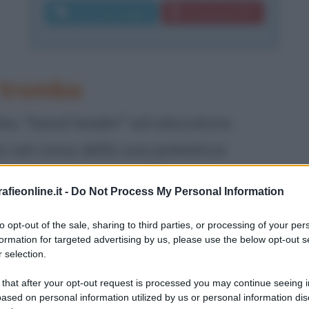
Invia messaggio
Download PDF
 tromba
so, "band leader" ed educatore,
 nel corso della sua poliedrica
te di riconoscimenti. Artista
fieonline.it -
Do Not Process My Personal Information
sante jazzistico che classico, Marsalis
to opt-out of the sale, sharing to third parties, or processing of your per
il 18 ottobre 1961. Inizia lo studio
formation for targeted advertising by us, please use the below opt-out s
nni e vive le sue prime esperienze da
 selection.
ocali, in gruppi jazz e funk, e nelle
 that after your opt-out request is processed you may continue seeing i
ased on personal information utilized by us or personal information dis