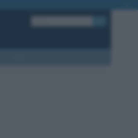
OK
?
Contatti