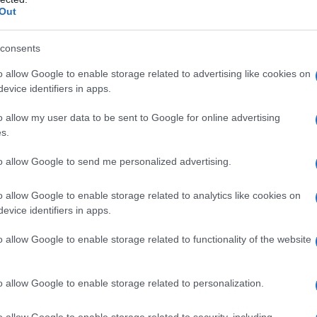
Out
 classica, impresa incredibilmente
.
consents
o allow Google to enable storage related to advertising like cookies on
evice identifiers in apps.
lizzato otto nuove registrazioni per
o allow my user data to be sent to Google for online advertising
winging into the 21st", che
s.
di performance dal vivo al Village
to allow Google to send me personalized advertising.
o allow Google to enable storage related to analytics like cookies on
evice identifiers in apps.
della
Lincoln
Center Jazz Orchestra,
o allow Google to enable storage related to functionality of the website
no in tournée. Inoltre dedica una
la composizione di nuove opere,
o allow Google to enable storage related to personalization.
onate e presentate al pubblico dal
o allow Google to enable storage related to security, including