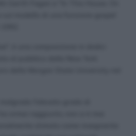
rafo Garth Fagan e "In This House, On
 sul modello di una funzione gospel
 1992.
Rise", è una composizione in dodici
ta al pubblico dalla New York
oro della Morgan State University nel
 malgrado l'elevato grado di
ha ormai raggiunto, non si è mai
azionalmente stimato come insegnante