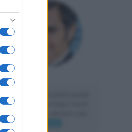
Maria
DA:
Caro Liorni perché quando presenti
l'eredità urli sempre troppo? non ho
mai sentito Mike o altri bravi come
lui gridare
Leggi di più