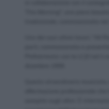
in collaborazione con il coreog
This Morning", una piece basata
tradizionale, commissionata nel
Uno dei suoi ultimi lavori, "All 
parti, commissionata e presenta
Philharmonic con la LCJO ed il c
dicembre 1999.
Questo straordinario musicista,
affermazione professionale che 
assopito sugli allori. È intern