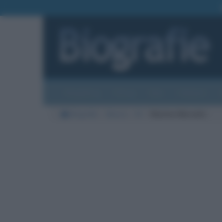
Biografie
Foto
Temi
Categorie
Biografie
Musica
M
Wynton Marsalis