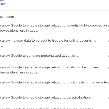
 a Parigi per imparare la lingua e per
Out
i che la porteranno persino in
consents
o allow Google to enable storage related to advertising like cookies on
evice identifiers in apps.
scritturata da Francesco Apolloni
o allow my user data to be sent to Google for online advertising
ice", tenutosi al Teatro Colosseo di
s.
atori in platea c'è anche
Carlo
to allow Google to send me personalized advertising.
che, entusiasmato dal
carisma
della
o allow Google to enable storage related to analytics like cookies on
 per dirigerla in quello che si
evice identifiers in apps.
aggi di Nozze".
o allow Google to enable storage related to functionality of the website
i, Claudia esibisce le sue attitudini
o allow Google to enable storage related to personalization.
eo-sposina Jessica che si scatena a
o allow Google to enable storage related to security, including