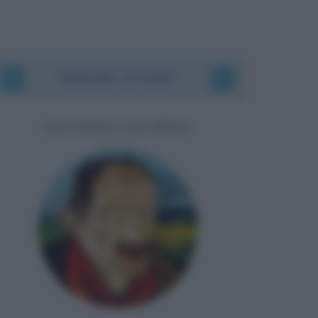
Biografie correlate
ANTONIO LIGABUE