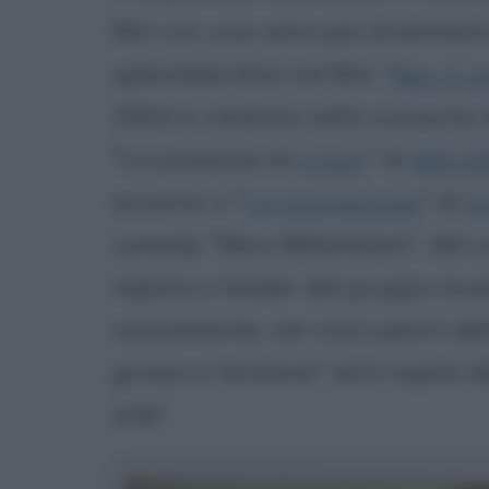
film con una vena più drammati
splendida Elsa nel film "
Non ti 
2004 si cimenta nella consorte d
"La passione di
Cristo
" di
Mel G
accanto a "
La sconosciuta
" di
G
comedy "Nero Bifamiliare", de
regista e leader del gruppo musi
nuovamente, nei rozzi panni del
grosso e Verdone" ed è ospite d
sole".