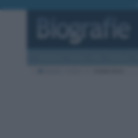
Biografie
Foto
Temi
Categorie
Biografie
Cinema
G
Claudia Gerini