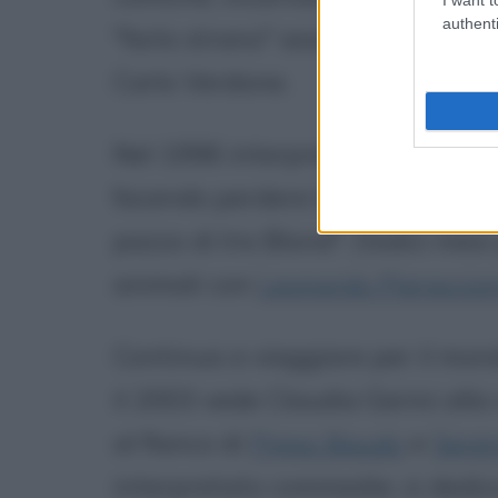
authenti
"farlo strano" assieme al marito
Carlo Verdone.
Nel 1996 interpreta la sensuale
facendo perdere la testa a Mr. 
pazzo di Iris Blond". Dodici mesi
animali con
Leonardo Pieraccion
Continua a viaggiare per il mond
il 2003 vede Claudia Gerini alla
al fianco di
Pippo Baudo
e
Seren
interpretato commedie, si dedic