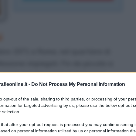
i
mbre 1971 a Roma, nel quartiere di
fessione impiegati. Fin da piccola si
 con le amiche, negli stabilimenti
fieonline.it -
Do Not Process My Personal Information
anni decide di iscriversi al concorso di
e mura domestiche, cantando e
to opt-out of the sale, sharing to third parties, or processing of your per
formation for targeted advertising by us, please use the below opt-out s
han, sotto l'occhio vigile di mamma
 selection.
iata con il primo posto, ex-equo con
 that after your opt-out request is processed you may continue seeing i
ased on personal information utilized by us or personal information dis
 studiare danza presso lo IALS