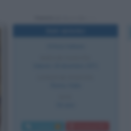
Powered by
Dati sintetici
Attrice italiana
DATA DI NASCITA
Sabato
18 dicembre
1971
LUOGO DI NASCITA
Roma
,
Italia
ETÀ
54 anni
Commenti:
Download PDF
2