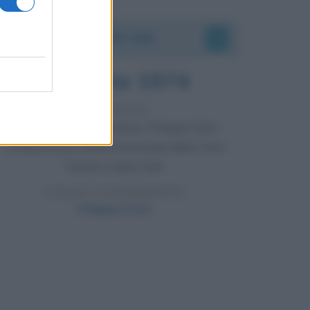
Accadde oggi
7 agosto 1974
52 ANNI FA
Camminando su una fune, Philippe Petit
compie la sua celebre traversata delle Twin
Towers a New York.
LEGGI LA BIOGRAFIA
Philippe Petit