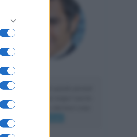
Maria
DA:
Caro Liorni perché quando presenti
l'eredità urli sempre troppo? non ho
mai sentito Mike o altri bravi come
lui gridare
Leggi di più