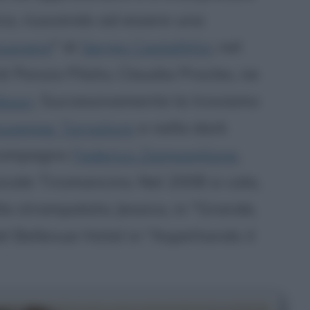
ca, riuscendo ad essere una
muovere
" di
Sergio Castellitto
; nel
i Ponzio Pilato, Claudia Procles, ne
ibson
. Successivamente la troviamo
iuseppe Tornatore
e nella dark
l compagno
Federico Zampaglione
,
cale Tiromancino. Nel 2008 si cala,
la strampalata Jessica, in "Grande,
el Bellevue Hotel in "Aspettando il