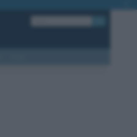
OK
?
Contatti