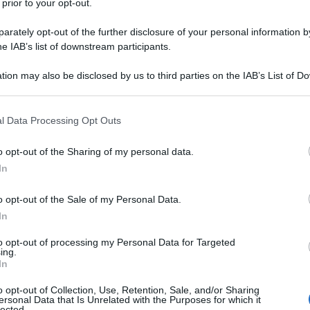
 prior to your opt-out.
atori dello spettacolo).
rately opt-out of the further disclosure of your personal information by
he IAB’s list of downstream participants.
o classico e nel frattempo entra a far
tion may also be disclosed by us to third parties on the IAB’s List of 
 that may further disclose it to other third parties.
a che la ingaggia in svariati spot per
 that this website/app uses one or more Google services and may gath
, Baci Perugina e Schweppes. Nel
l Data Processing Opt Outs
including but not limited to your visit or usage behaviour. You may click 
 to Google and its third-party tags to use your data for below specifi
inema nel ruolo della figlia di
Lino
o opt-out of the Sharing of my personal data.
ogle consent section.
In
commedia "Roba da Ricchi" (di Sergio
laudia si fa notare nei succinti
o opt-out of the Sale of my Personal Data.
In
girls-show
di quegli anni ideato da
to opt-out of processing my Personal Data for Targeted
ing.
mma televisivo tuttavia sta stretto a
In
a Mediaset per dividersi tra i corsi di
o opt-out of Collection, Use, Retention, Sale, and/or Sharing
ersonal Data that Is Unrelated with the Purposes for which it
lected.