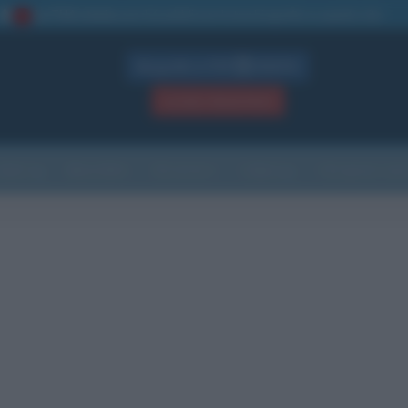
La TUA storia
: perché pubblicare la tua biografia su questo sito
1
Biografie in PDF
GRATIS
ACCEDI / REGISTRATI
Indice
Newsletter
Ricorrenze
Cultura
Che giorno sarà