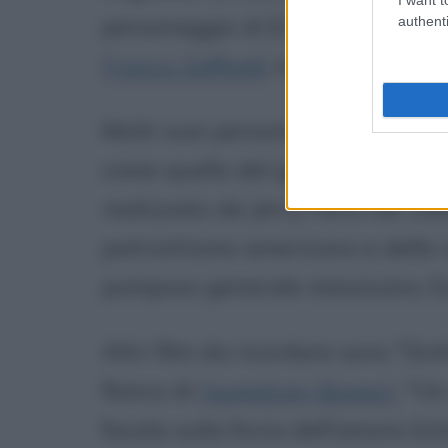
personaggio di Erode che interp
authenti
Franco Zeffirelli
realizzò per la t
Molti suoi personaggi erano cap
come quello del generale Max i
realizzato da Jerry Paris nel 19
patriottismo americano e delle
pomposo generale messicano. Esi
Altri film da ricordare sono "Sin
fianco di
Humphrey Bogart
, "U
favola sulla forza dell'amore (U