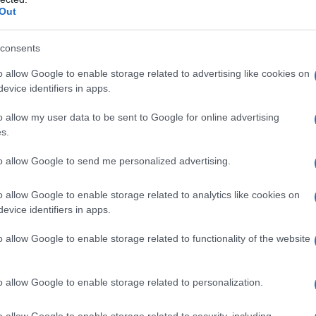
Out
grafia completa e cronologicamente
consents
stinov e degli otto da lui diretti ma,
o allow Google to enable storage related to advertising like cookies on
evice identifiers in apps.
(di
Stanley Kubrick
) e "Topkapi", i più
o allow my user data to be sent to Google for online advertising
lioni che scottano" di Eric Till, e "Lord
s.
preta un perfetto Principe di Galles,
to allow Google to send me personalized advertising.
via non privo di fascino.
o allow Google to enable storage related to analytics like cookies on
evice identifiers in apps.
versi personaggi "cattivi" ma la sua
o allow Google to enable storage related to functionality of the website
n priva di ironia e di istrionismo (nel
ha sempre smussato le caratteristiche
o allow Google to enable storage related to personalization.
le Nerone nel "Quo Vadis?" o nel
o allow Google to enable storage related to security, including