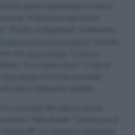
ecchina viene trasformato in cane e
mbino), "Il fantasma del pirata
, "Il ladro di Baghdad", il bellissimo
 Geste e la legione straniera
" parodia
lman con
Gary Cooper
, "
C'era un
essari, "Lo scapolo d'oro", "L'olio di
e
Nick Nolte
). E la lista potrebbe
utti belli e altamente godibili.
ra i suoi otto film (alcuni anche
privato", "Billy Budd", "Una faccia di
 e Romanoff" che diresse e interpretò