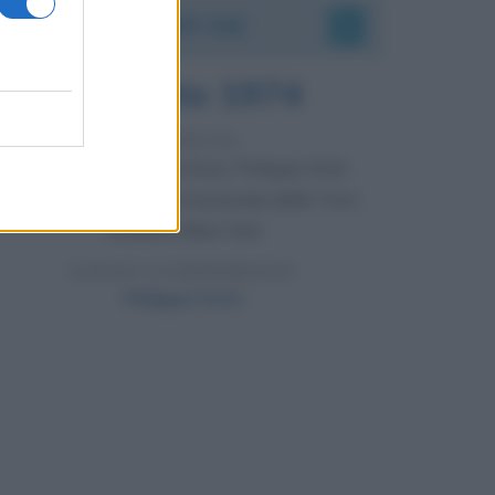
Accadde oggi
7 agosto 1974
52 ANNI FA
Camminando su una fune, Philippe Petit
compie la sua celebre traversata delle Twin
Towers a New York.
LEGGI LA BIOGRAFIA
Philippe Petit