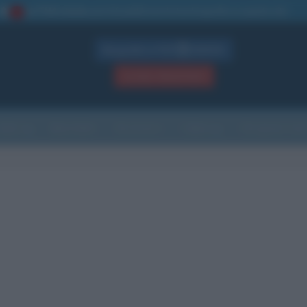
La TUA storia
: perché pubblicare la tua biografia su questo sito
1
Biografie in PDF
GRATIS
ACCEDI / REGISTRATI
Indice
Newsletter
Ricorrenze
Cultura
Che giorno sarà