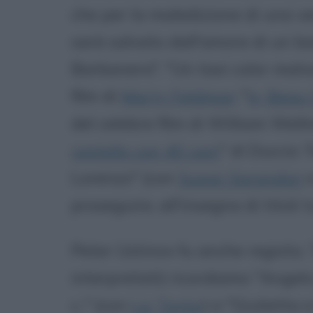
che per la maledizione di una v
sarà salvato dall'amore di un ba
Barbanera", "Un taxi color malva"
film di
Marty Feldman
"
Io, Beau
del celebre film di William Wel
castello con 40 cani
" di Duccio T
Lorenzo" (con
Susan Sarandon
proseguire, all'insegna di titoli t
Peter Ustinov fu anche regista. T
interpretati) ricordiamo "Angelo 
c.." (con
Liz Taylor
) e "Giulietta