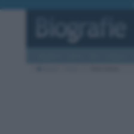
Biografie
Foto
Temi
Categorie
Biografie
Cinema
U
Peter Ustinov