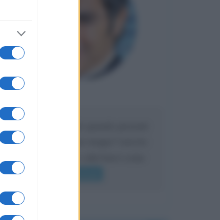
Maria
DA:
Caro Liorni perché quando presenti
l'eredità urli sempre troppo? non ho
mai sentito Mike o altri bravi come
lui gridare
Leggi di più