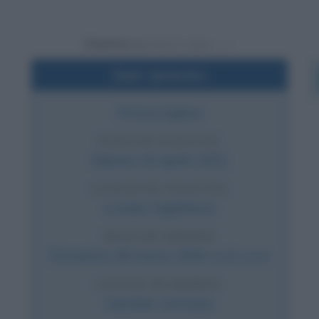
Powered by
Dati sintetici
Attore inglese
DATA DI NASCITA
Sabato
16 aprile
1921
LUOGO DI NASCITA
Londra
,
Inghilterra
DATA DI MORTE
Domenica
28 marzo
2004
(a 82 anni)
LUOGO DI MORTE
Genolier
,
Svizzera