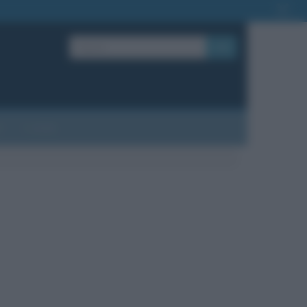
OK
?
Contatti