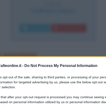
CAUSA
Insufficienza cardiaca
Commenta
Download PDF
 passione
 e di teatro, regista e scrittore,
fieonline.it -
Do Not Process My Personal Information
eter Ustinov negli anni ha conquistato
to opt-out of the sale, sharing to third parties, or processing of your per
formation for targeted advertising by us, please use the below opt-out s
 bonomia sia nelle vesti togate del
 selection.
dis?
", che nei panni di uomo comune
 that after your opt-out request is processed you may continue seeing i
di avventure come in "Topkapi"; ha
ased on personal information utilized by us or personal information dis