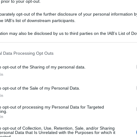
 prior to your opt-out.
impomatato Hercule Poirot
rately opt-out of the further disclosure of your personal information by
te di
Agatha Christie
), nel classico ed
he IAB’s list of downstream participants.
tion may also be disclosed by us to third parties on the IAB’s List of 
 that may further disclose it to other third parties.
 1921 a Londra da genitori russi. La
 that this website/app uses one or more Google services and may gath
l Data Processing Opt Outs
including but not limited to your visit or usage behaviour. You may click 
ettacolo comincia abbastanza presto:
 to Google and its third-party tags to use your data for below specifi
o opt-out of the Sharing of my personal data.
ogle consent section.
tminster School e due anni dopo è
In
omico del Player's Theatre Club. A
o opt-out of the Sale of my Personal Data.
In
 del film, che lo vedrà anche
to opt-out of processing my Personal Data for Targeted
 di Michael Poewell e Emeric
ing.
In
alla sceneggiatura di "La via della
o opt-out of Collection, Use, Retention, Sale, and/or Sharing
ersonal Data that Is Unrelated with the Purposes for which it
 Niven protagonista.
lected.