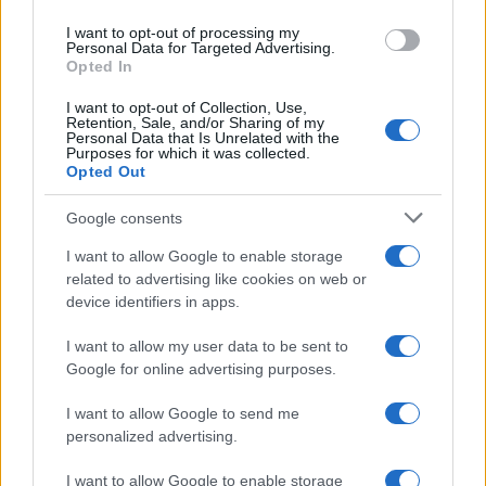
avvenuto tre giorni prima, gli Stati Uniti sganciano
use your data for below specified purposes in below Google
I want to opt-out of processing my
un'altra bomba atomica radendo al suolo la città di
consent section.
Personal Data for Targeted Advertising.
Opted In
Nagasaki.
I want to opt-out of Collection, Use,
LEGGI L'ARTICOLO
Retention, Sale, and/or Sharing of my
Il bombardamento atomico di Hiroshima e
Personal Data that Is Unrelated with the
Purposes for which it was collected.
Nagasaki
Opted Out
Google consents
I want to allow Google to enable storage
related to advertising like cookies on web or
device identifiers in apps.
I want to allow my user data to be sent to
Google for online advertising purposes.
RICEVI GLI AGGIORNAMENTI
I want to allow Google to send me
personalized advertising.
Inserisci la tua migliore e-mail
I want to allow Google to enable storage