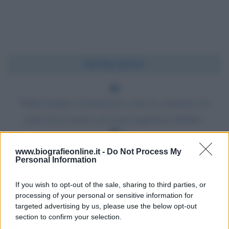
Chi l'ha detto?
Nulla fortifica un'amicizia come la credenza da
parte di un amico di essere superiore all'altro.
www.biografieonline.it -
Do Not Process My
Chi l'ha detto
Personal Information
If you wish to opt-out of the sale, sharing to third parties, or
processing of your personal or sensitive information for
targeted advertising by us, please use the below opt-out
section to confirm your selection.