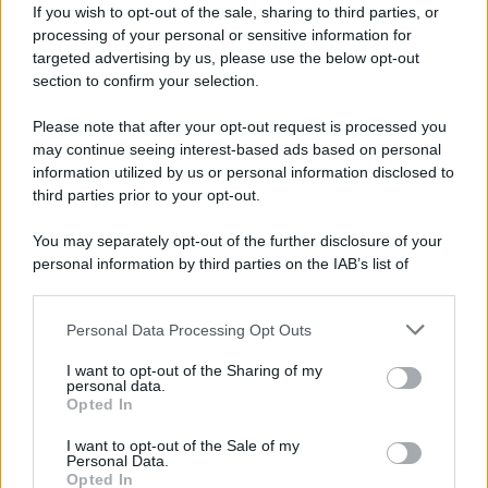
If you wish to opt-out of the sale, sharing to third parties, or
processing of your personal or sensitive information for
targeted advertising by us, please use the below opt-out
section to confirm your selection.
Please note that after your opt-out request is processed you
may continue seeing interest-based ads based on personal
Accadde oggi
information utilized by us or personal information disclosed to
third parties prior to your opt-out.
7 agosto 1974
You may separately opt-out of the further disclosure of your
personal information by third parties on the IAB’s list of
52 ANNI FA
downstream participants.
Camminando su una fune, Philippe Petit compie la
sua celebre traversata delle Twin Towers a New
Personal Data Processing Opt Outs
This information may also be disclosed by us to third parties
York.
on the IAB’s List of Downstream Participants that may further
I want to opt-out of the Sharing of my
disclose it to other third parties.
personal data.
LEGGI LA BIOGRAFIA
Opted In
Philippe Petit
Please note that this website/app uses one or more Google
services and may gather and store information including but
I want to opt-out of the Sale of my
Personal Data.
not limited to your visit or usage behaviour. You may click to
Opted In
grant or deny consent to Google and its third-party tags to