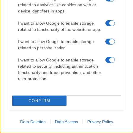
related to analytics like cookies on web or
device identifiers in apps.
TEOLOGO LUTERANO TEDESCO,
PROTAGONISTA DELLA RESISTENZA AL
I want to allow Google to enable storage
NAZISMO
related to functionality of the website or app.
9 APRILE
I want to allow Google to enable storage
related to personalization.
Resistenza senza resa
Il teologo Dietrich
I want to allow Google to enable storage
Bonhoeffer nasce il 4 febbraio 1906 a Breslavia, in
related to security, including authentication
Polonia, ma la sua famiglia è di origine berlinese. È una
functionality and fraud prevention, and other
famiglia dell'alta borghesia, molto importante e molto...
user protection.
Leggi di più
Commenta
Download PDF
CONFIRM
Data Deletion
Data Access
Privacy Policy
GEORG ELSER morì 80 anni