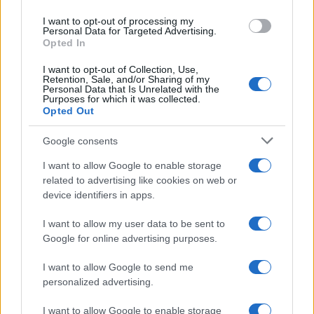
coppia di ballerini Thomas Nijinsky ed...
use your data for below specified purposes in below Google
I want to opt-out of processing my
consent section.
Personal Data for Targeted Advertising.
Leggi di più
Commenta
Download PDF
Opted In
I want to opt-out of Collection, Use,
Retention, Sale, and/or Sharing of my
Personal Data that Is Unrelated with the
Purposes for which it was collected.
Opted Out
DIETRICH BONHOEFFER
Google consents
morì 80 anni fa
I want to allow Google to enable storage
related to advertising like cookies on web or
device identifiers in apps.
I want to allow my user data to be sent to
Google for online advertising purposes.
I want to allow Google to send me
personalized advertising.
I want to allow Google to enable storage