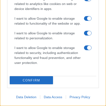
related to analytics like cookies on web or
device identifiers in apps.
Persone famose nate lo stesso
10 biografie
I want to allow Google to enable storage
giorno di Andrea Riccardi
related to functionality of the website or app.
I want to allow Google to enable storage
Persone famose nate nel 1950
51 biografie
related to personalization.
I want to allow Google to enable storage
related to security, including authentication
functionality and fraud prevention, and other
user protection.
Informazioni
CONFIRM
Ci impegniamo costantemente per la precisione e la
correttezza delle informazioni.
Se riscontri qualcosa di errato o mancante,
scrivici
.
Data Deletion
Data Access
Privacy Policy
Per citare o ripubblicare questo testo