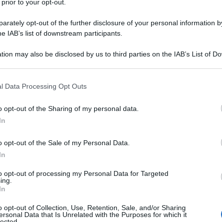
 prior to your opt-out.
rately opt-out of the further disclosure of your personal information by
ng Stones
, voleva diventare famoso:
he IAB’s list of downstream participants.
l suo delirio ha scelto un'altra e ben
tion may also be disclosed by us to third parties on the IAB’s List of 
 that may further disclose it to other third parties.
 that this website/app uses one or more Google services and may gath
l Data Processing Opt Outs
including but not limited to your visit or usage behaviour. You may click 
nnati, Ohio, l'infanzia del futuro
 to Google and its third-party tags to use your data for below specifi
o opt-out of the Sharing of my personal data.
ogle consent section.
 e segnata da continui abbandoni da
In
rostituta alcolizzata, finita poi in
o opt-out of the Sale of my Personal Data.
Il giovane Charles Manson imbocca ben
In
 tanto che all'età di trent'anni, dopo
to opt-out of processing my Personal Data for Targeted
ing.
In
atori, ha già un curriculum da record,
o opt-out of Collection, Use, Retention, Sale, and/or Sharing
ioni di libertà vigilata, furti d'auto,
ersonal Data that Is Unrelated with the Purposes for which it
lected.