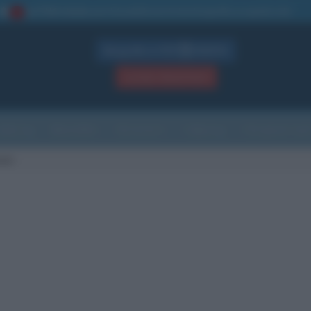
La TUA storia
: perché pubblicare la tua biografia su questo sito
1
Biografie in PDF
GRATIS
ACCEDI / REGISTRATI
Indice
Newsletter
Ricorrenze
Cultura
Che giorno sarà
son