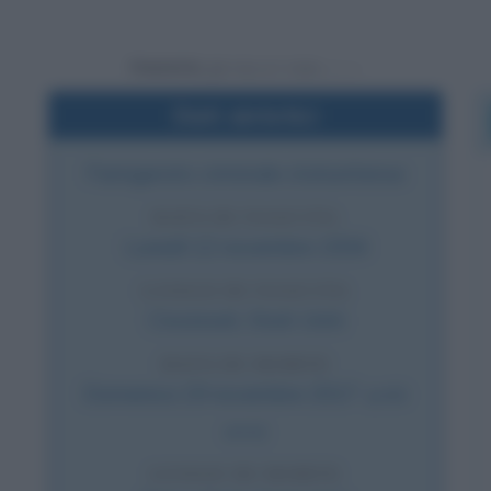
Powered by
Dati sintetici
Famigerato criminale statunitense
DATA DI NASCITA
Lunedì
12 novembre
1934
LUOGO DI NASCITA
Cincinnati
,
Stati Uniti
DATA DI MORTE
Domenica
19 novembre
2017
(a 83
anni)
LUOGO DI MORTE