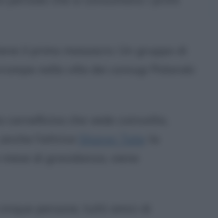
ene il primo massacro. Un gruppo di
rompe nella villa dei coniugi Polanski
 carneficina che vede coinvolta,
 anche l'attrice
Sharon Tate
: la
 mese di gravidanza, viene
cinque persone, tutti amici di