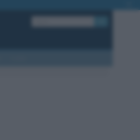
OK
?
Contatti