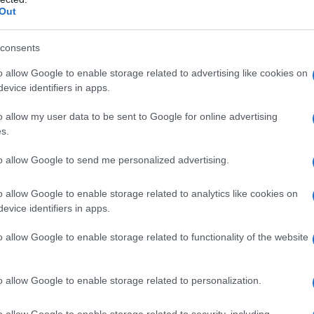
Out
essioni, stupri di donne e uomini.
consents
ente dopo anni di violentissime
o allow Google to enable storage related to advertising like cookies on
obbe stupri ed abusi di ogni genere,
evice identifiers in apps.
frequentare la zona di Haight-
o allow my user data to be sent to Google for online advertising
s.
to allow Google to send me personalized advertising.
onda una comune, poi ribattezzata in
o allow Google to enable storage related to analytics like cookies on
evice identifiers in apps.
 Manson". Nel suo periodo di punta, la
o allow Google to enable storage related to functionality of the website
 cinquanta membri, tutti
isma violento e fanatico di Charles.
o allow Google to enable storage related to personalization.
o allow Google to enable storage related to security, including