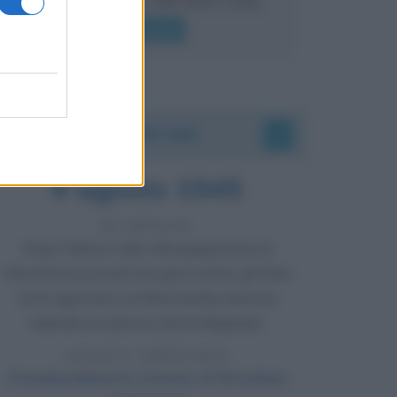
lui gridare
Leggi di più
Accadde oggi
9 agosto 1945
81 ANNI FA
Dopo l'attacco alla città giapponese di
Hiroshima avvenuto tre giorni prima, gli Stati
Uniti sganciano un'altra bomba atomica
radendo al suolo la città di Nagasaki.
LEGGI L'ARTICOLO
Il bombardamento atomico di Hiroshima