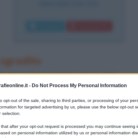
Bakersfield
,
Stati Uniti
Commenta
Download PDF
sgradito
la storia, lo psicopatico che ha dato
i leggende e di falsi resoconti sulla
fieonline.it -
Do Not Process My Personal Information
odotto malato di quello che furono gli
to opt-out of the sale, sharing to third parties, or processing of your per
formation for targeted advertising by us, please use the below opt-out s
'60, il frutto marcio di una falsa idea
 selection.
razione di non essere nessuno, mentre
 that after your opt-out request is processed you may continue seeing i
ased on personal information utilized by us or personal information dis
lcuno.