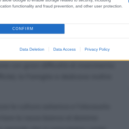
 un ranch nella valle di Simi dove si
cation functionality and fraud prevention, and other user protection.
tra la musica dei Beatles (Manson era
tle mancato), il consumo di
LSD
e
CONFIRM
Data Deletion
Data Access
Privacy Policy
uppo di sbandati (Manson aveva
ne con gravi difficoltà di inserimento
icile), la Famiglia si dedicava inoltre
za la cultura satanica e l'olocausto
tare la razza bianca al dominio
to periodo che si consumano i primi