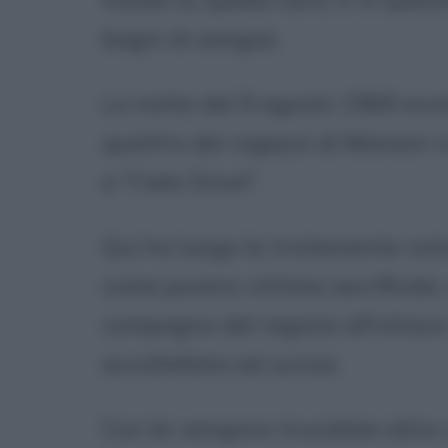
bagni di sangue.
La notte del 9 agosto 1969 avvi
quattro dei ragazzi di Manson ir
a "Cielo Drive".
Qui ha luogo la tristemente nota
come povera vittima sacrificale,
compagna del regista all'ottavo
accoltellata ed uccisa.
Con lei vengono trucidate altre 