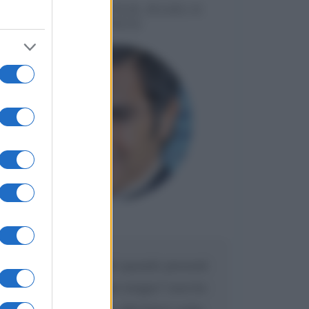
MESSAGGI PER MARCO
LIORNI
Maria
DA:
Caro Liorni perché quando presenti
l'eredità urli sempre troppo? non ho
mai sentito Mike o altri bravi come