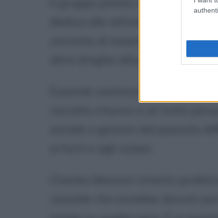
Il gruppo presto si trasferisce in
authenti
dedica alle attività più varie, 
convinto di essere il quinto Bea
altre droghe allucinogene.
Essendo sostanzialmente un gr
raccolto intorno a sé tutte perso
sociale o giovani dal passato diff
ai furti e agli scassi.
Charles Manson intanto profetiz
razziale che avrebbe dovuto por
totale su quella nera. È in ques