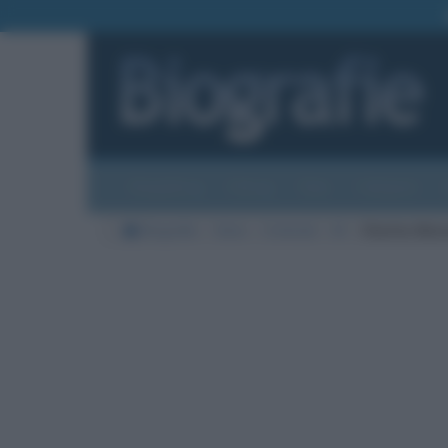
Biografie
Foto
Temi
Categorie
Biografie
Varie
Criminali
M
Charles Man