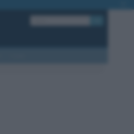
OK
?
Contatti