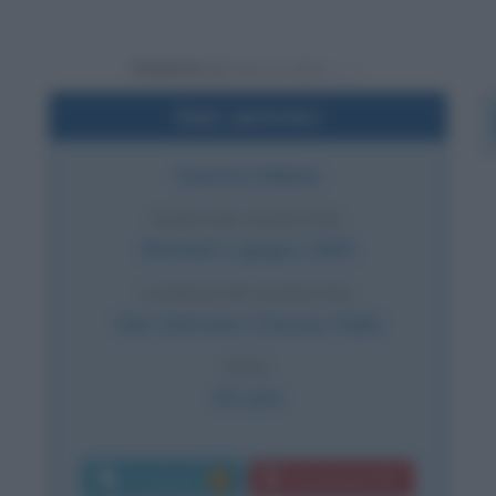
Powered by
Dati sintetici
Giurista italiano
DATA DI NASCITA
Martedì
1 giugno
1943
LUOGO DI NASCITA
San Germano Chisone
,
Italia
ETÀ
83 anni
Commenti:
Download PDF
2