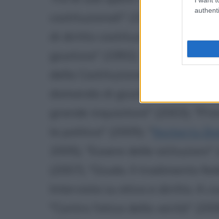
authenti
costituzionali" (1974), "La gius
di diritto costituzionale, vol. I" (1
giustizia" (1992), "Il «crucifige!»
della Costituzione" (1996, con P
domanda di giustizia "(
Carlo Ma
grande inquisitore" (2003), "Prin
la politica" (2005), "
Norberto Bo
2005), "Essere delle istituzioni
(2007), "Giuda. Il tradimento fed
Intervista su etica e diritto. A 
"Contro l'etica della verità" (200