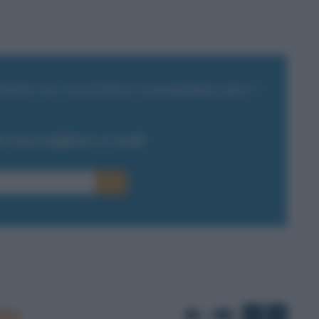
ENTI SU GUSTAVO ZAGREBELSKY ?
la tua migliore e-mail
E-mail
OK
sky
di
1
10