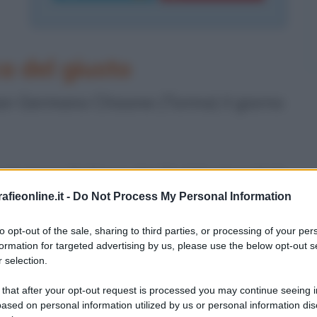
ca del giusto
n Germano Chisone (Torino) il giorno
ciazione Italiana dei Costituzionalisti
fieonline.it -
Do Not Process My Personal Information
 di Diritto Costituzionale presso
o, è stato nominato giudice
to opt-out of the sale, sharing to third parties, or processing of your per
formation for targeted advertising by us, please use the below opt-out s
ella Repubblica
Oscar Luigi Scalfaro
il
 selection.
uramento il 13 settembre 1995.
 that after your opt-out request is processed you may continue seeing i
ased on personal information utilized by us or personal information dis