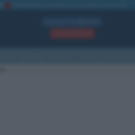
La TUA storia
: perché pubblicare la tua biografia su questo sito
1
Biografie in PDF
GRATIS
ACCEDI / REGISTRATI
Indice
Newsletter
Ricorrenze
Cultura
Che giorno sarà
sky