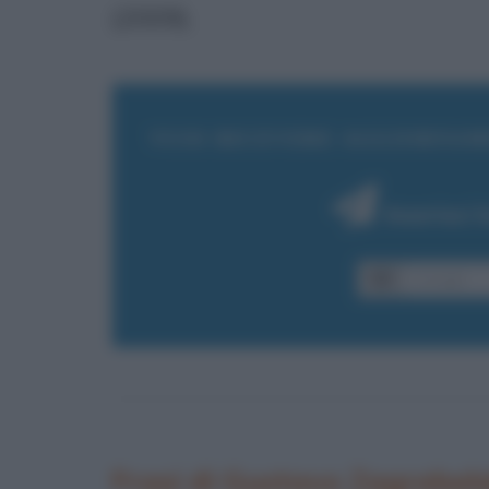
(2009).
VUOI RICEVERE AGGIORNAM
Inserisci 
Frasi di Gustavo Zagrebel