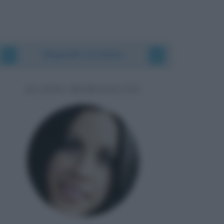
Biografie correlate
ALANIS MORISSETTE