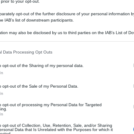
 prior to your opt-out.
è stato eletto Presidente della Corte
rately opt-out of the further disclosure of your personal information by
operto fino allo scadere del suo
he IAB’s list of downstream participants.
 seguito ha continuato l'attività di
tion may also be disclosed by us to third parties on the IAB’s List of 
 that may further disclose it to other third parties.
ale presso la Facoltà di
 that this website/app uses one or more Google services and may gath
nte a contratto presso l'Università
l Data Processing Opt Outs
including but not limited to your visit or usage behaviour. You may click 
 to Google and its third-party tags to use your data for below specifi
a di Napoli.
o opt-out of the Sharing of my personal data.
ogle consent section.
In
 Italia con i quotidiani
La
o opt-out of the Sale of my Personal Data.
In
socio corrispondente dell'Accademia
to opt-out of processing my Personal Data for Targeted
ing.
In
o di Zagrebelsky è possibile ritrovare
o opt-out of Collection, Use, Retention, Sale, and/or Sharing
ersonal Data that Is Unrelated with the Purposes for which it
lected.