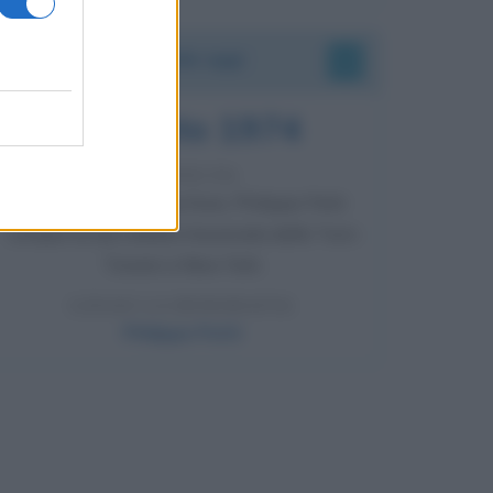
Accadde oggi
7 agosto 1974
52 ANNI FA
Camminando su una fune, Philippe Petit
compie la sua celebre traversata delle Twin
Towers a New York.
LEGGI LA BIOGRAFIA
Philippe Petit