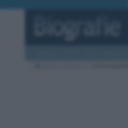
Biografie
Foto
Temi
Categorie
Biografie
Letteratura
Z
Gustavo Zagrebel