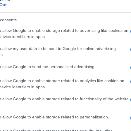
do anche una una speranza -
Out
x
e
ius
, concetti riconducibili ai lati
consents
.
o allow Google to enable storage related to advertising like cookies on
evice identifiers in apps.
fatto l'importanza della duplicità
o allow my user data to be sent to Google for online advertising
s.
iando il pericolo derivante
to allow Google to send me personalized advertising.
 formale o solo sostanziale.
o allow Google to enable storage related to analytics like cookies on
ra di riflessione e di riproposizione di
evice identifiers in apps.
ro giuridico novecentesco, tra i quali
o allow Google to enable storage related to functionality of the website
Mortati e Rudolf Smend.
o allow Google to enable storage related to personalization.
stia, indulto e grazia: profili
o allow Google to enable storage related to security, including