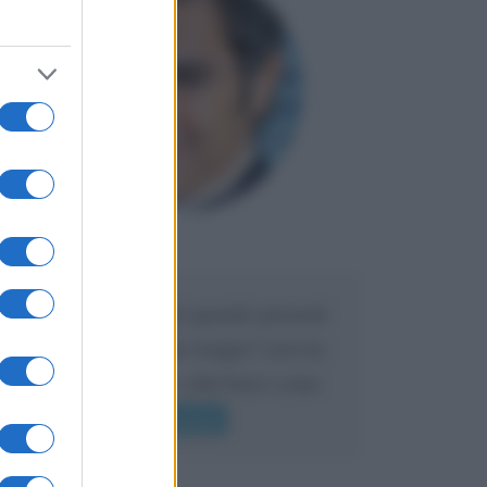
Maria
DA:
Caro Liorni perché quando presenti
l'eredità urli sempre troppo? non ho
mai sentito Mike o altri bravi come
lui gridare
Leggi di più