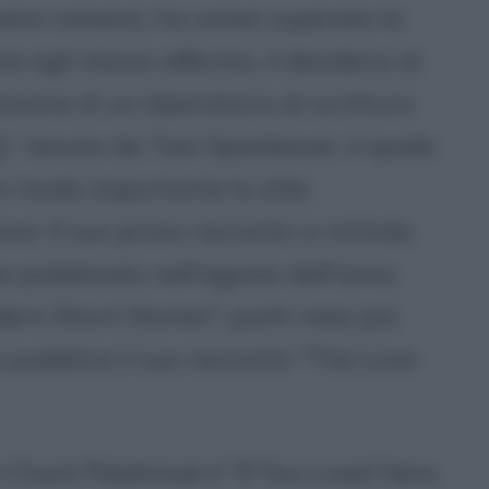
vere romanzi, ha ormai superato la
e egli stesso afferma, il desiderio di
azione di un laboratorio di scrittura
", tenuto da Tom Spanbauer, il quale
in modo importante lo stile
ore. Il suo primo racconto si intitola
e pubblicato nell'agosto dell'anno
ern Short Stories"; pochi mesi più
sta pubblica il suo racconto "The Love
 Chuck Palahniuk è "If You Lived Here,