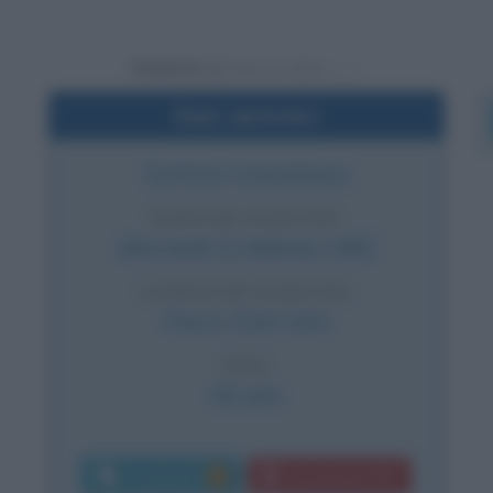
Powered by
Dati sintetici
Scrittore statunitense
DATA DI NASCITA
Mercoledì
21 febbraio
1962
LUOGO DI NASCITA
Pasco
,
Stati Uniti
ETÀ
64 anni
Commenti:
Download PDF
1