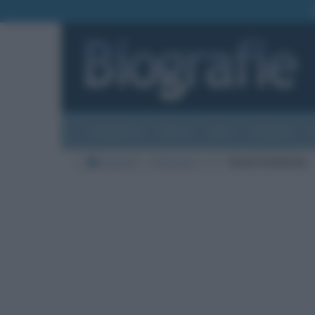
Biografie
Foto
Temi
Categorie
Biografie
Letteratura
P
Chuck Palahniuk