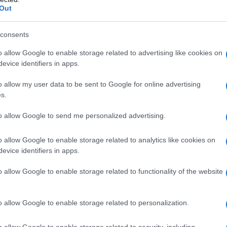
sperienza lavorativa, abbandona il
Out
diventare meccanico; si spiecializza
consents
 di motori diesel: le sue giornate
o allow Google to enable storage related to advertising like cookies on
evice identifiers in apps.
zione camion e dalla scrittura di
o allow my user data to be sent to Google for online advertising
s.
to allow Google to send me personalized advertising.
olontario presso i ripari per
sta inoltre ausilio gratuito agli
o allow Google to enable storage related to analytics like cookies on
evice identifiers in apps.
uando ce n'è bisogno provvede al
o allow Google to enable storage related to functionality of the website
accompagnandoli alle riunioni dei
a cui Chuck si è tanto affezionato,
o allow Google to enable storage related to personalization.
ndamente addolorato tanto che
o allow Google to enable storage related to security, including