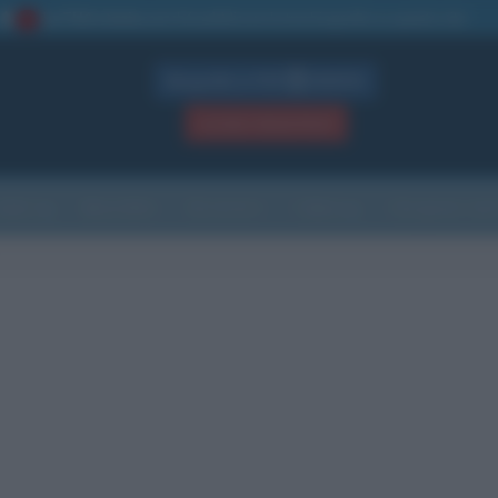
La TUA storia
: perché pubblicare la tua biografia su questo sito
1
Biografie in PDF
GRATIS
ACCEDI / REGISTRATI
Indice
Newsletter
Ricorrenze
Cultura
Che giorno sarà