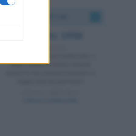
Accadde oggi
8 agosto 1956
70 ANNI FA
Nella miniera di carbone di Marcinelle, in
Belgio, avviene un disastro nel quale
perdono la vita centinaia di lavoratori, la
maggior parte dei quali italiani.
LEGGI L'ARTICOLO
Il disastro di Marcinelle