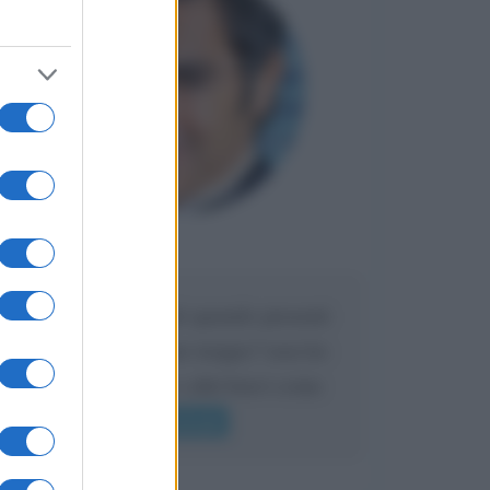
Maria
DA:
Caro Liorni perché quando presenti
l'eredità urli sempre troppo? non ho
mai sentito Mike o altri bravi come
lui gridare
Leggi di più