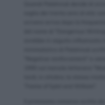
Quandi Palahniuk decide di scri
soglia dei trenta anni di età: com
scrivere arriva dopo la frequent
dal nome di "Dangerous Writing
avrebbe in seguito influenzato 
minimalistico di Palahniuk scritt
"Negative reinforcement" e vien
1990 sul mensile letterario "Mod
tardi, in ottobre, la stessa rivi
Theme of Sybil and William".
Il primissimo romanzo scritto da