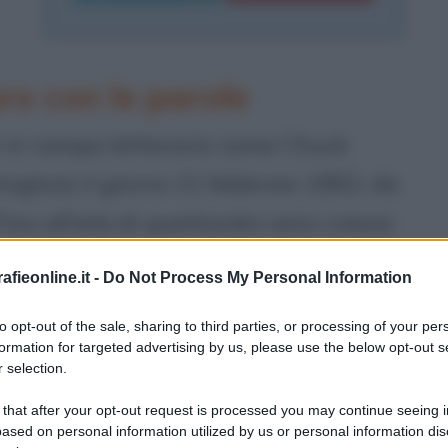
ro con le parole
o in campo letterario come Chuck
gton) il giorno 21 febbraio 1962, da
ino all'età di quattordici anni cresce
urbank; in seguito i genitori si
fieonline.it -
Do Not Process My Personal Information
insieme ai tre fratelli vive frequenti
to opt-out of the sale, sharing to third parties, or processing of your per
i nonni, genitori della madre. Chuck
formation for targeted advertising by us, please use the below opt-out s
 selection.
erni invece, i quali erano di di
 that after your opt-out request is processed you may continue seeing i
ato il Canada nel 1907 per cercare
ased on personal information utilized by us or personal information dis