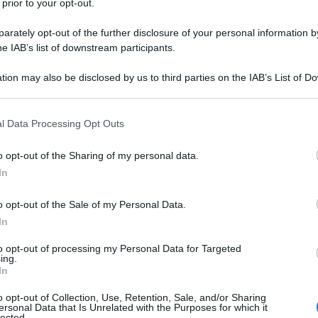
ista concessa al giornale "The
 prior to your opt-out.
sserà che il nonno dopo un litigio
rately opt-out of the further disclosure of your personal information by
he IAB’s list of downstream participants.
lie (sua nonna) e successivamente si
tion may also be disclosed by us to third parties on the IAB’s List of 
 arma, mentre il padre osservava la
 that may further disclose it to other third parties.
 that this website/app uses one or more Google services and may gath
l Data Processing Opt Outs
including but not limited to your visit or usage behaviour. You may click 
 to Google and its third-party tags to use your data for below specifi
o opt-out of the Sharing of my personal data.
Palahniuk riesce comunque a
ogle consent section.
In
6 consegue una laurea presso la
o opt-out of the Sale of my Personal Data.
rsità dell'Oregon. Per mantenersi, in
In
 la KLCC, una radio pubblica con sede
to opt-out of processing my Personal Data for Targeted
ing.
on. Ottenuta la laurea decide di
In
ra per un quotidiano locale. Dopo
o opt-out of Collection, Use, Retention, Sale, and/or Sharing
ersonal Data that Is Unrelated with the Purposes for which it
lected.