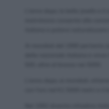
L'anno dopo, la bella Josefa e il
matrimonio consente alla canois
italiana e potersi naturalizzare
Ai mondiali del 1990 pertanto J
della nazionale italiana e vince i
500, oltre al bronzo nei 5000.
L'anno dopo, ai mondiali, ottie
con l'oro nel K1 5000 metri e il
Nel 1992 diventa cittadina italian