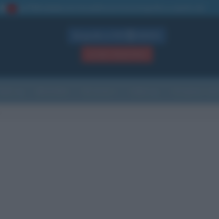
La TUA storia
: perché pubblicare la tua biografia su questo sito
1
Biografie in PDF
GRATIS
ACCEDI / REGISTRATI
Indice
Newsletter
Ricorrenze
Cultura
Che giorno sarà