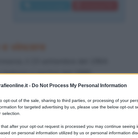
Invia messaggio
Download PDF
 e vincere
rmania, il 23 settembre del 1964.
italiana a partire dal 1990,
 nella specialità del kayak
fieonline.it -
Do Not Process My Personal Information
ra Olimpiadi, mondiali ed europei. È,
to opt-out of the sale, sharing to third parties, or processing of your per
formation for targeted advertising by us, please use the below opt-out s
 nella storia della canoa italiana che
 selection.
le ed un'Olimpiade.
 that after your opt-out request is processed you may continue seeing i
ased on personal information utilized by us or personal information dis