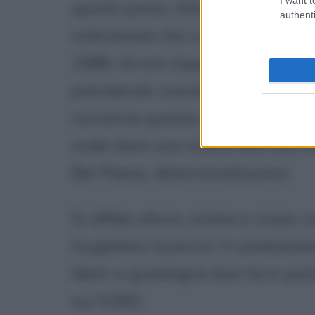
quinto posto. Altrettanto delude
authenti
individuale che a squadre, è l'es
1988. Arriva rispettivamente non
prendendo coscienza dei limiti 
concerne questa disciplina sportiv
onde dare una svolta alla sua ca
Bel Paese, determinatissima.
Si affida allora, anima e corpo, co
Guglielmo Guerrini. Il cambiam
Idem si guadagna due terzi posti
sui 5.000.