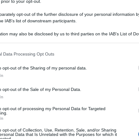
lto il proprio interesse a livello civile
 prior to your opt-out.
ione nella quale risiede ormai da anni,
rately opt-out of the further disclosure of your personal information by
he IAB’s list of downstream participants.
a città di Ravenna. Parla
tion may also be disclosed by us to third parties on the IAB’s List of 
a naturale, il francese, l'inglese e
 that may further disclose it to other third parties.
 that this website/app uses one or more Google services and may gath
l Data Processing Opt Outs
including but not limited to your visit or usage behaviour. You may click 
 to Google and its third-party tags to use your data for below specifi
o opt-out of the Sharing of my personal data.
cola Josefa arriva all'età di undici
ogle consent section.
In
er molti anni ancora, quella che
o opt-out of the Sale of my Personal Data.
na olimpica, rimane solo un
In
no al suo diploma, conseguito a pieni
to opt-out of processing my Personal Data for Targeted
ing.
dica soprattutto allo studio. Le lingue
In
o opt-out of Collection, Use, Retention, Sale, and/or Sharing
de passione, ragion per cui si
ersonal Data that Is Unrelated with the Purposes for which it
lected.