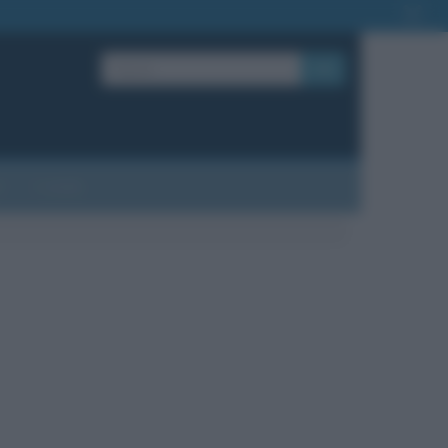
OK
?
Contatti