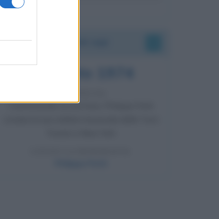
Accadde oggi
7 agosto 1974
52 ANNI FA
Camminando su una fune, Philippe Petit
compie la sua celebre traversata delle Twin
Towers a New York.
LEGGI LA BIOGRAFIA
Philippe Petit