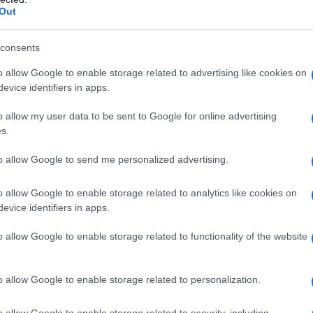
zo specifico.
Out
consents
 una scelta e, alla fine, si lascia
o allow Google to enable storage related to advertising like cookies on
port. Entra allora nella nazionale
evice identifiers in apps.
ne, si aggiudica la medaglia di
o allow my user data to be sent to Google for online advertising
s.
geles, esattamente nel 1984. La
to allow Google to send me personalized advertising.
2
sui 500 metri, e con lei c'è Barbara
o allow Google to enable storage related to analytics like cookies on
evice identifiers in apps.
l K1, la canoa individuale, che diventa
o allow Google to enable storage related to functionality of the website
anni si presenta puntualmente alle
o allow Google to enable storage related to personalization.
ale, ma non riesce ad andare oltre il
o allow Google to enable storage related to security, including