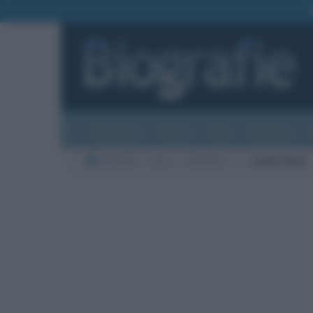
Biografie
Foto
Temi
Categorie
Biografie
Sport
Olimpiadi
I
Josefa Idem