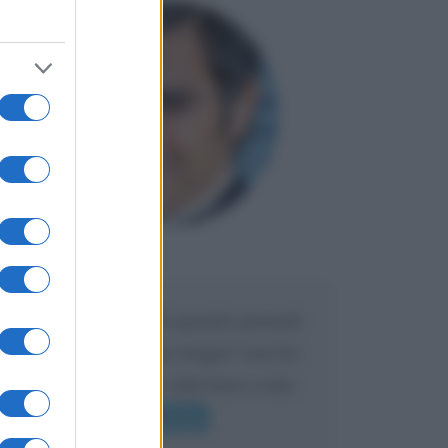
Maria
DA:
Caro Liorni perché quando presenti
l'eredità urli sempre troppo? non ho
mai sentito Mike o altri bravi come
lui gridare
Leggi di più