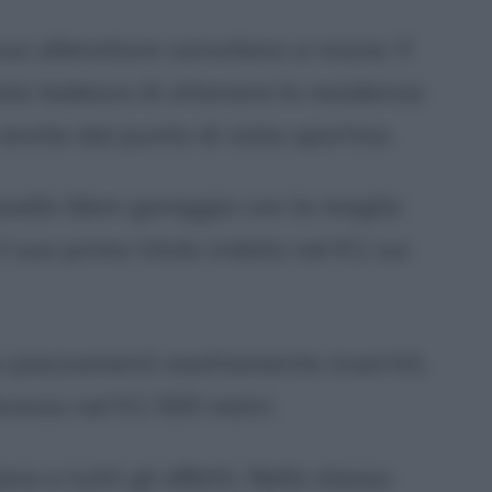
 suo allenatore convolano a nozze. Il
ta tedesca di ottenere la residenza
 anche dal punto di vista sportivo.
osefa Idem gareggia con la maglia
l suo primo titolo iridato nel K1 sui
ne piazzamenti esattamente invertiti,
 bronzo nel K1 500 metri.
a a tutti gli effetti. Nello stesso