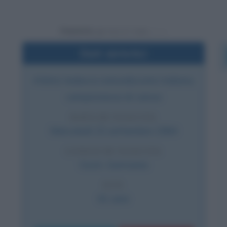
Powered by
Dati sintetici
Atleta tedesca naturalizzata italiana,
campionessa di canoa
DATA DI NASCITA
Mercoledì
23 settembre
1964
LUOGO DI NASCITA
Goch
,
Germania
ETÀ
61 anni