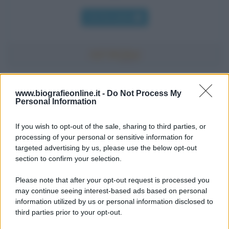
Chi l'ha detto
Accadde oggi
www.biografieonline.it -
Do Not Process My
Personal Information
7 agosto 1974
If you wish to opt-out of the sale, sharing to third parties, or
processing of your personal or sensitive information for
52 ANNI FA
targeted advertising by us, please use the below opt-out
Camminando su una fune, Philippe Petit compie la
section to confirm your selection.
sua celebre traversata delle Twin Towers a New
Please note that after your opt-out request is processed you
York.
may continue seeing interest-based ads based on personal
LEGGI LA BIOGRAFIA
information utilized by us or personal information disclosed to
Philippe Petit
third parties prior to your opt-out.