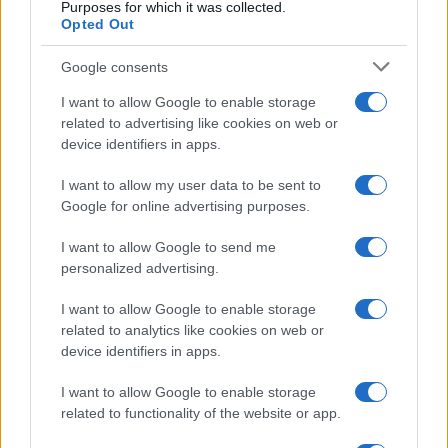
Purposes for which it was collected.
Opted Out
Google consents
I want to allow Google to enable storage
related to advertising like cookies on web or
device identifiers in apps.
I want to allow my user data to be sent to
Google for online advertising purposes.
I want to allow Google to send me
personalized advertising.
I want to allow Google to enable storage
related to analytics like cookies on web or
Biografie
Approfondimenti
device identifiers in apps.
Biografie di oggi
Mappa del sito
Biografie più visitate
Ricorrenze
I want to allow Google to enable storage
Indice dei nomi
Onomastico
related to functionality of the website or app.
Foto di personaggi famosi
Che giorno era?