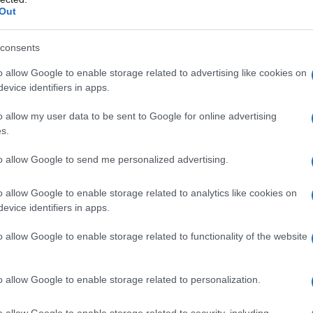
 di intuizioni folgoranti e di delicate
Out
realizza "Magic Show", ottimamente
consents
nno interpreta "S.O.S.", un
o allow Google to enable storage related to advertising like cookies on
 mista di Guido Manuli, con il quale
evice identifiers in apps.
he per la trasmissione Rai "L'altra
o allow my user data to be sent to Google for online advertising
s.
to allow Google to send me personalized advertising.
edente fatica, così apprezzata anche
o allow Google to enable storage related to analytics like cookies on
how", ha rappresentato di fatto il suo
evice identifiers in apps.
e a qualcosa di più impegnativo, ossia
o allow Google to enable storage related to functionality of the website
ata normale.
o allow Google to enable storage related to personalization.
debutto, e del definitivo successo,
o allow Google to enable storage related to security, including