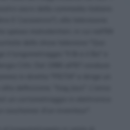
mostro sacro della commedia italiano
ino E Cacasenno"), alla televisione,
a spesso malvolentieri, in cui nell'84
 puntate dello show televisivo "Quo
ge il lungometraggio "Il Bi e il Ba" e
Sergio Citti. Dal 1986 all'87 conduce
amma in diretta "PISTA!" e dirige un
alta definizione, "Gag Jazz". L'anno
est un cortometraggio in elettronica
Le cauchemar d'un inventeur".
ti al lungometraggio in veste di