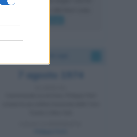
mai sentito Mike o altri bravi come
lui gridare
Leggi di più
Accadde oggi
7 agosto 1974
52 ANNI FA
Camminando su una fune, Philippe Petit
compie la sua celebre traversata delle Twin
Towers a New York.
LEGGI LA BIOGRAFIA
Philippe Petit