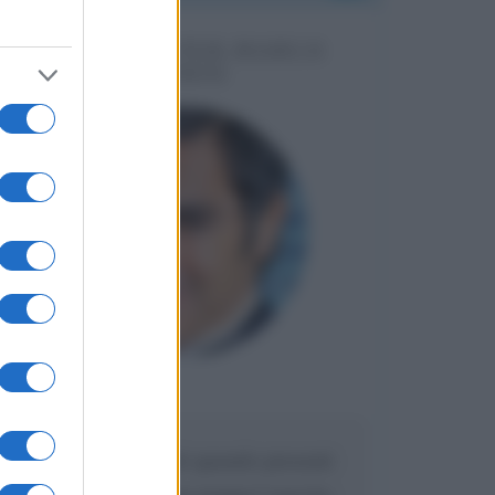
MESSAGGI PER MARCO
LIORNI
Maria
DA:
Caro Liorni perché quando presenti
l'eredità urli sempre troppo? non ho