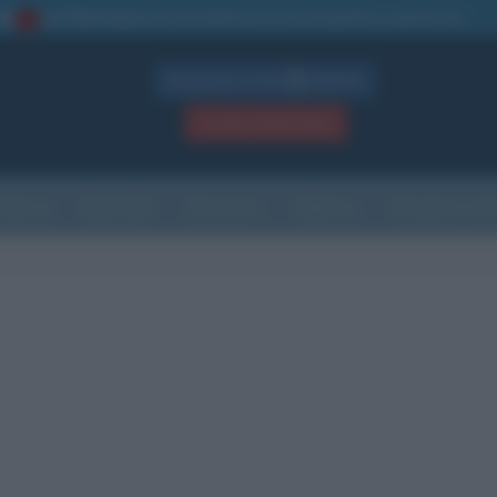
La TUA storia
: perché pubblicare la tua biografia su questo sito
1
Biografie in PDF
GRATIS
ACCEDI / REGISTRATI
Indice
Newsletter
Ricorrenze
Cultura
Che giorno sarà