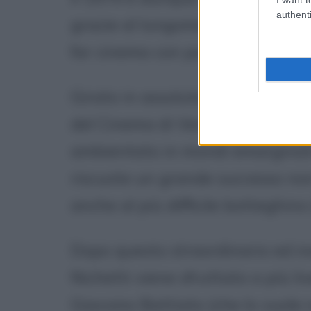
authenti
grazie al lungometraggio "Rata
far cinema con pochi soldi e tan
Girato in assoluta economia di 
del Cinema di Venezia dove, que
ambientato in mondi emarginati 
riscuote un grande successo non 
anche al più difficile botteghino
Dopo questo straordinario ed ina
Nichetti viene sfruttato a più liv
Giacomo Battiato (che lo vuole n