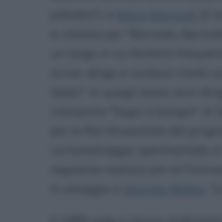
paladini"), e
Mario Monicelli
(il 
lo chiama per "Bertoldo, Bertold
un luogo in cui Nichetti frequent
scrive, dirige e conduce tredici
Vadiz". In quegli stessi anni diri
interpreta "Sogni e bisogni" di 
per la Rai 54 puntate del progr
cortometraggio sperimentale in 
seguente realizza per la Fininv
in omaggio a
Georges Melies
, "
Il 1989 vede il ritorno di Nichet