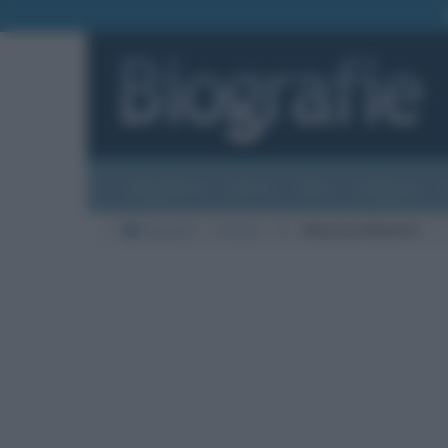
Biografie
Foto
Temi
Categorie
Biografie
Cinema
N
Maurizio Nichetti