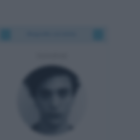
Biografie correlate
TANANAI