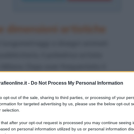
e dimensioni artistiche
i lungometraggi a disegni animati
pubblicitario, il poliedrico artista
 Milano. Dopo aver frequentato il
chitettura nel 1975 presso il Politecnico
fieonline.it -
Do Not Process My Personal Information
ersitari, attirato da ambiti più
to opt-out of the sale, sharing to third parties, or processing of your per
enta il corso di mimo di Marise Flach,
formation for targeted advertising by us, please use the below opt-out s
 selection.
 lavorerà per alcuni anni.
 that after your opt-out request is processed you may continue seeing i
ased on personal information utilized by us or personal information dis
ia a lavorare come sceneggiatore di