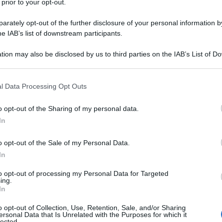
 prior to your opt-out.
zetto Film". Dal 1971 al 1978, sempre
rately opt-out of the further disclosure of your personal information by
re lungometraggi a disegni animati
he IAB’s list of downstream participants.
si e il film a tecnica mista "Allegro
tion may also be disclosed by us to third parties on the IAB’s List of 
 that may further disclose it to other third parties.
e come attore.
 that this website/app uses one or more Google services and may gath
l Data Processing Opt Outs
including but not limited to your visit or usage behaviour. You may click 
 to Google and its third-party tags to use your data for below specifi
ta due cortometraggi comici, "Oppio
o opt-out of the Sharing of my personal data.
ogle consent section.
In
975 fonda a Milano la scuola di mimo
nche l'attrice
Angela Finocchiaro
),
o opt-out of the Sale of my Personal Data.
In
agnia teatrale che ha proseguito la
to opt-out of processing my Personal Data for Targeted
ing.
iva anche senza il suo fondatore.
In
ortometraggio, un mezzo ideale per
o opt-out of Collection, Use, Retention, Sale, and/or Sharing
ersonal Data that Is Unrelated with the Purposes for which it
lected.