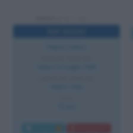
Powered by
Dati sintetici
Regista italiano
DATA DI NASCITA
Sabato
8 maggio
1948
LUOGO DI NASCITA
Milano
,
Italia
ETÀ
78 anni
Commenti:
Download PDF
1