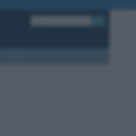
OK
?
Contatti