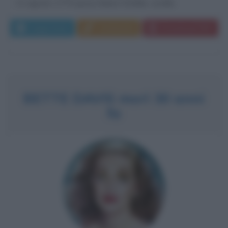
21 agosto 1775 sposa Maria Clotilde, sorella...
Leggi di più
Commenta
Download PDF
BETTE DAVIS morì 30 anni
fa