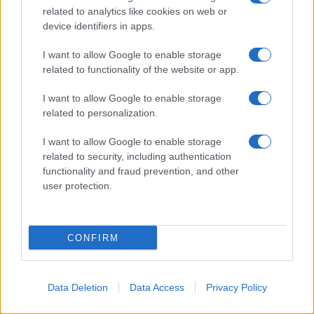
related to analytics like cookies on web or
device identifiers in apps.
ATTRICE ITALIANA
I want to allow Google to enable storage
related to functionality of the website or app.
9 OTTOBRE
I want to allow Google to enable storage
La classe e l'eclettismo
È una delle attrici più
related to personalization.
raffinate ed eleganti del mondo teatrale e
cinematografico nazionale. Ottavia Piccolo aveva solo
I want to allow Google to enable storage
undici anni quando calcò per la prima volta le scene,
related to security, including authentication
functionality and fraud prevention, and other
tenuta...
user protection.
Leggi di più
Manda messaggio
CONFIRM
Download PDF
Data Deletion
Data Access
Privacy Policy