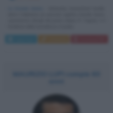
La Grande Anima
Mohandas Karamchard Gandhi,
detto il Mahatma (in sanscrito significa Grande Anima,
soprannome datogli dal poeta indiano R. Tagore), è il
fondatore della nonviolenza e il padre...
Leggi di più
Commenta
Download PDF
MAURIZIO LUPI compie 60
anni