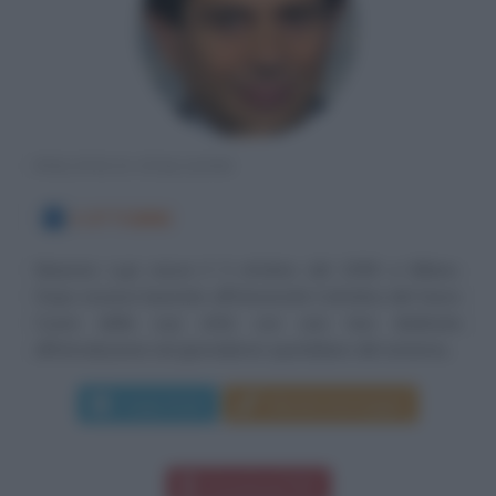
POLITICO ITALIANO
3 OTTOBRE
Maurizio Lupi nasce il 3 ottobre del 1959 a Milano.
Dopo essersi laureato all'Università Cattolica del Sacro
Cuore della sua città con una tesi dedicata
all'introduzione nel giornalismo quotidiano del sistema...
Leggi di più
Manda messaggio
Download PDF