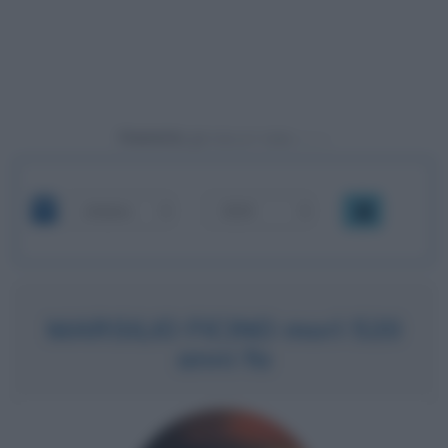
Powered by
OK
MARSILIO FICINO morì 520
anni fa