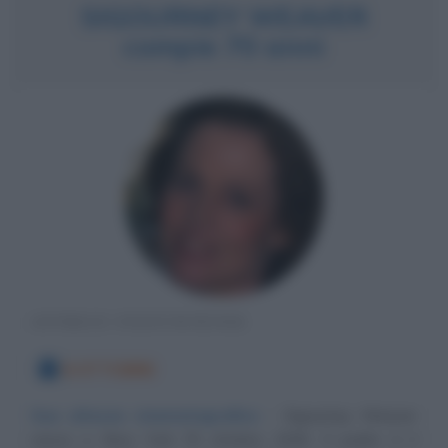
SIGOURNEY WEAVER
compie 70 anni
ATTRICE STATUNITENSE
8 OTTOBRE
Sua altezza cinematografica
Sigourney Weaver
nasce a New York l'8 ottobre 1949. Il padre è il