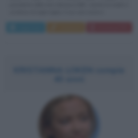
presidente della rete televisiva NBC, mentre la madre è
un'attrice di origini inglesi. Il suo vero nome è ...
Leggi di più
Commenta
Download PDF
KRISTANNA LOKEN compie
40 anni