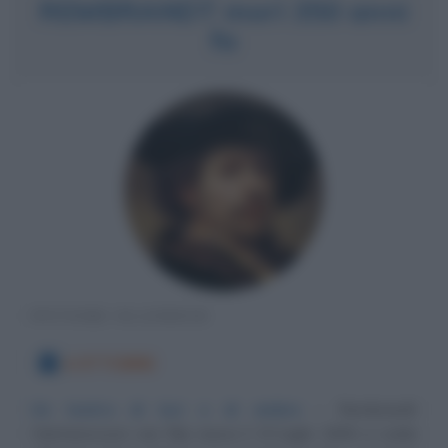
REMBRANDT morì 350 anni
fa
PITTORE OLANDESE
4 OTTOBRE
Un teatro di luci e di ombre
Rembrandt
Harmenszoon van Rijn nasce il 15 luglio 1606 a Leida