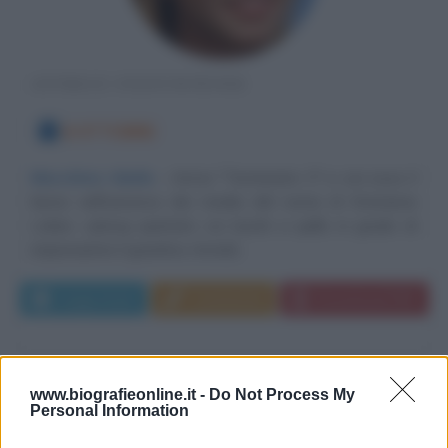
ATTRICE STATUNITENSE
8 OTTOBRE
Macchina ribelle
Arriva "Terminator 3" e con esso il
lancio nell'universo dei media del nome di Kristanna
Loken, cyborg spietato coi tacchi a spillo in grado di
impensierire il granitico Arnold...
Leggi di più
Commenta
Download PDF
www.biografieonline.it -
Do Not Process My
Personal Information
ALFRED DREYFUS nacque