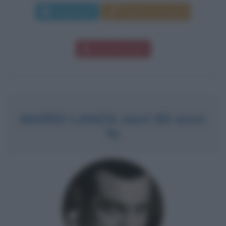
Leggi di più
Manda messaggio
Download PDF
MARIO LANZA morì 60 anni
fa