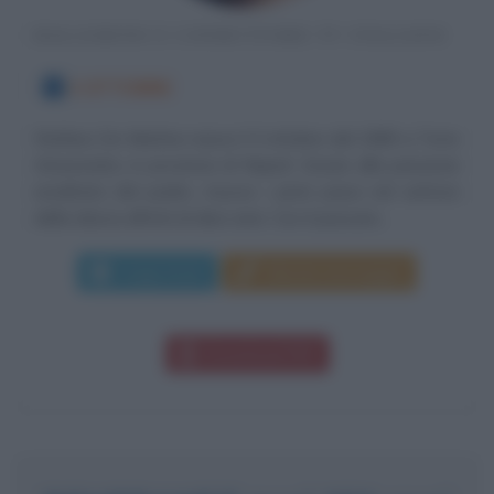
BALLERINO E CONDUTTORE TV ITALIANO
3 OTTOBRE
Stefano De Martino nasce il 3 ottobre del 1989 a Torre
Annunziata, in provincia di Napoli. Grazie alla passione
ereditata dal padre, muove i primi passi nel settore
della danza all'età di dieci anni. Con il passare...
Leggi di più
Manda messaggio
Download PDF