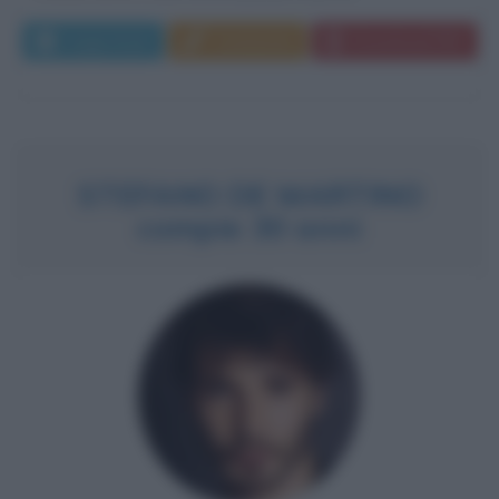
Leggi di più
Commenta
Download PDF
STEFANO DE MARTINO
compie 30 anni