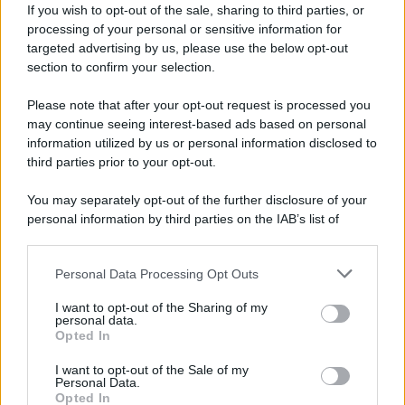
160 anni fa
If you wish to opt-out of the sale, sharing to third parties, or
processing of your personal or sensitive information for
targeted advertising by us, please use the below opt-out
section to confirm your selection.
Please note that after your opt-out request is processed you
may continue seeing interest-based ads based on personal
information utilized by us or personal information disclosed to
third parties prior to your opt-out.
You may separately opt-out of the further disclosure of your
personal information by third parties on the IAB’s list of
downstream participants.
MILITARE FRANCESE
Personal Data Processing Opt Outs
This information may also be disclosed by us to third parties
on the IAB’s List of Downstream Participants that may further
9 OTTOBRE
I want to opt-out of the Sharing of my
disclose it to other third parties.
personal data.
Opted In
Please note that this website/app uses one or more Google
Un affare ingiusto
Persa la Guerra Franco -
services and may gather and store information including but
I want to opt-out of the Sale of my
Prussiana (1871), la Francia della Terza Repubblica si
Personal Data.
not limited to your visit or usage behaviour. You may click to
trova con un governo al cui interno è presente un forte
Opted In
grant or deny consent to Google and its third-party tags to