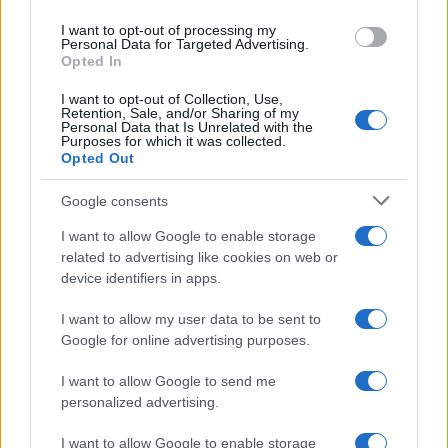
contrasto tra i repubblicani e i monarchici. Incombe...
use your data for below specified purposes in below Google
I want to opt-out of processing my
consent section.
Personal Data for Targeted Advertising.
Leggi di più
Commenta
Download PDF
Opted In
I want to opt-out of Collection, Use,
Retention, Sale, and/or Sharing of my
Personal Data that Is Unrelated with the
Purposes for which it was collected.
Opted Out
OTTAVIA PICCOLO compie 70
Google consents
anni
I want to allow Google to enable storage
related to advertising like cookies on web or
device identifiers in apps.
I want to allow my user data to be sent to
Google for online advertising purposes.
I want to allow Google to send me
personalized advertising.
I want to allow Google to enable storage