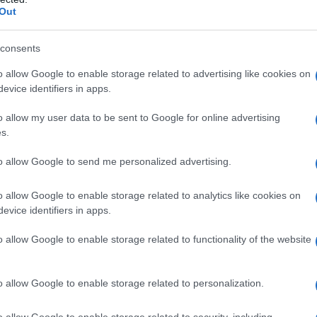
Out
Commenta
Download PDF
consents
o allow Google to enable storage related to advertising like cookies on
evice identifiers in apps.
o allow my user data to be sent to Google for online advertising
 nacque 80 anni fa
s.
to allow Google to send me personalized advertising.
E INGLESE
o allow Google to enable storage related to analytics like cookies on
evice identifiers in apps.
EMBRE
o allow Google to enable storage related to functionality of the website
elle tenebre
Nato a Birmingham il 3 dicembre 1948,
ne, il cattivo del rock è rimasta sulla scena musicale
o allow Google to enable storage related to personalization.
ecenni. È assurto allo status di monumento non solo per
.
o allow Google to enable storage related to security, including