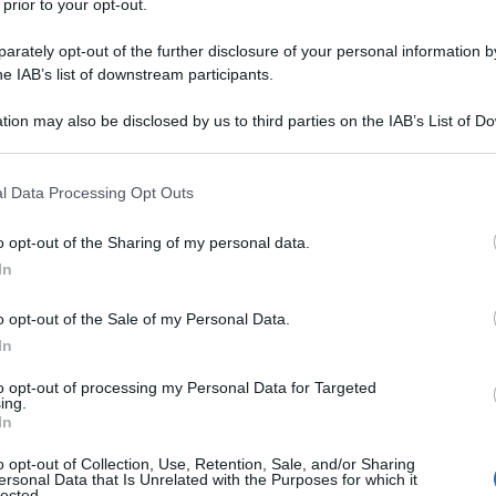
 prior to your opt-out.
rately opt-out of the further disclosure of your personal information by
da messaggio
Download PDF
he IAB’s list of downstream participants.
tion may also be disclosed by us to third parties on the IAB’s List of 
 that may further disclose it to other third parties.
 that this website/app uses one or more Google services and may gath
l Data Processing Opt Outs
compie 60 anni
including but not limited to your visit or usage behaviour. You may click 
 to Google and its third-party tags to use your data for below specifi
o opt-out of the Sharing of my personal data.
ogle consent section.
In
 STATUNITENSE
o opt-out of the Sale of my Personal Data.
EMBRE
In
to opt-out of processing my Personal Data for Targeted
 Liu nasce il 2 dicembre del 1968 a New York, in Jackson
ing.
In
a genitori cinesi immigrati nel quartiere del Queens.
ce, Lucy è la più piccola di tre figli: la madre, Cecilia,
o opt-out of Collection, Use, Retention, Sale, and/or Sharing
ersonal Data that Is Unrelated with the Purposes for which it
..
lected.