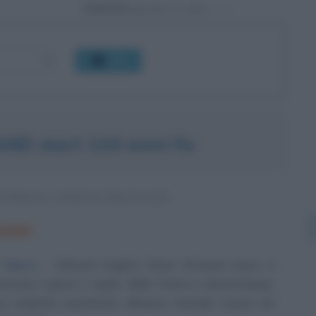
Powered by
OK
D morì 110 anni fa
URGO E POETA FRANCESE
EMBRE
l'opera
Edmond Eugène Alexis Rostand nasce a
Francia) il giorno 1 aprile 1868. Poeta e drammaturgo,
a celebrità soprattutto all'opera teatrale Cyrano de