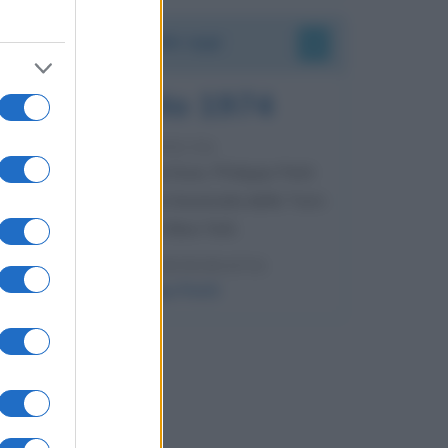
52 ANNI FA
Camminando su una fune, Philippe Petit
compie la sua celebre traversata delle Twin
Towers a New York.
LEGGI LA BIOGRAFIA
Philippe Petit