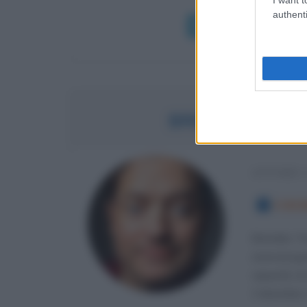
authenti
Leggi di più
BRENDAN FRAS
ATTORE 
3 DIC
Brendan Fr
cinematogr
capacità di
3 dicembre 