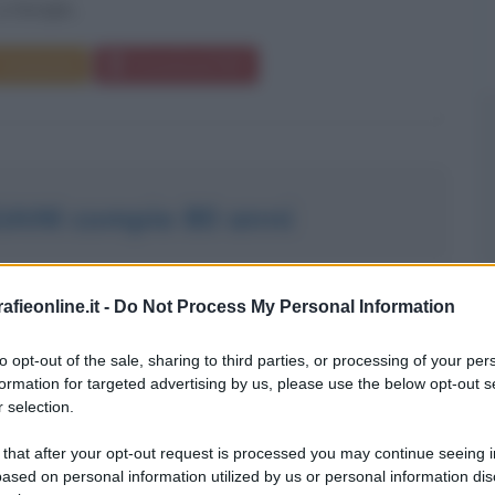
 famiglia...
Commenta
Download PDF
ANI compie 80 anni
GGIO DELL'ALTA MODA ITALIANA
fieonline.it -
Do Not Process My Personal Information
EMBRE
to opt-out of the sale, sharing to third parties, or processing of your per
formation for targeted advertising by us, please use the below opt-out s
ggiani Martinelli nasce il 2 dicembre 1948 a Vignola, in
 selection.
 Modena. È l'ex moglie di Maurizio Gucci. Durante gli anni
 that after your opt-out request is processed you may continue seeing i
 era sposata con Gucci, è stata una personalità dell'alta
ased on personal information utilized by us or personal information dis