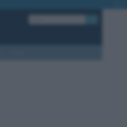
OK
?
Contatti