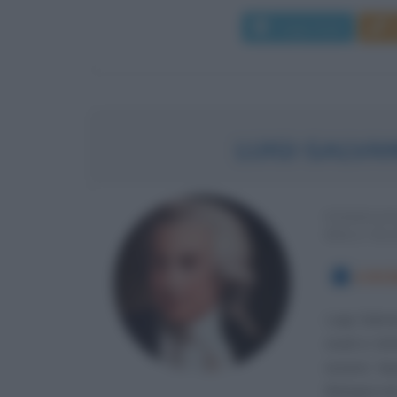
Leggi di più
LUIGI GALVAN
FISIOLO
DELL'EL
4 DIC
Luigi Galva
studi in le
essersi lau
Bologna nel