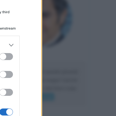
 third
Downstream
Maria
DA:
er and store
Caro Liorni perché quando presenti
to grant or
l'eredità urli sempre troppo? non ho
ed purposes
mai sentito Mike o altri bravi come
lui gridare
Leggi di più
Accadde oggi
7 agosto 1974