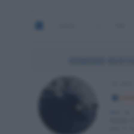
EDMOND ROSTAN
DRAMMAT
2 DIC
Naso per 
Marsiglia (
deve la su