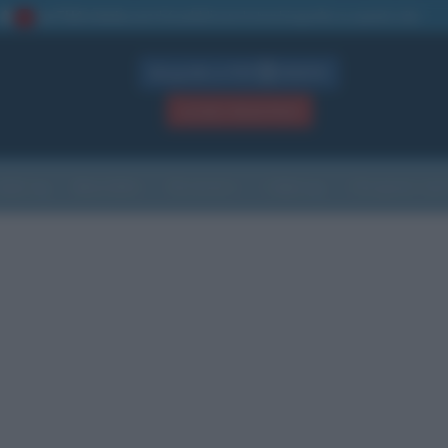
La TUA storia
: perché pubblicare la tua biografia su questo sito
1
Biografie in PDF
GRATIS
ACCEDI / REGISTRATI
Indice
Newsletter
Ricorrenze
Cultura
Che giorno sarà