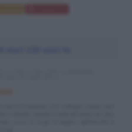
Commenta
Download PDF
I morì 230 anni fa
GO E FISICO ITALIANO, SCOPRITORE
ETTRICITÀ BIOLOGICA
EMBRE
ni nasce il 9 settembre 1737 a Bologna. Compie i primi
ttere e filosofia, secondo la moda del tempo; poi, dopo
reato presso la Scuola di Medicina dell'Università di
 1759...