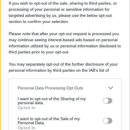
If you wish to opt-out of the sale, sharing to third parties, or
processing of your personal or sensitive information for
targeted advertising by us, please use the below opt-out
section to confirm your selection.
Please note that after your opt-out request is processed you
may continue seeing interest-based ads based on personal
information utilized by us or personal information disclosed to
third parties prior to your opt-out.
You may separately opt-out of the further disclosure of your
personal information by third parties on the IAB’s list of
downstream participants.
Personal Data Processing Opt Outs
This information may also be disclosed by us to third parties
on the IAB’s List of Downstream Participants that may further
I want to opt-out of the Sharing of my
disclose it to other third parties.
personal data.
Opted In
Please note that this website/app uses one or more Google
services and may gather and store information including but
I want to opt-out of the Sale of my
Personal Data.
not limited to your visit or usage behaviour. You may click to
Opted In
grant or deny consent to Google and its third-party tags to