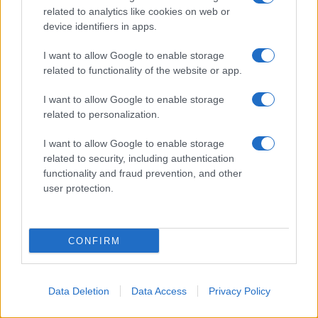
related to analytics like cookies on web or
Durante la Seconda guerra mondiale avviene uno dei
device identifiers in apps.
più tristi episodi che la storia ricordi: il
bombardamento atomico di Hiroshima.
I want to allow Google to enable storage
related to functionality of the website or app.
LEGGI L'ARTICOLO
Il bombardamento atomico di Hiroshima e
I want to allow Google to enable storage
Nagasaki
related to personalization.
I want to allow Google to enable storage
related to security, including authentication
functionality and fraud prevention, and other
user protection.
CONFIRM
RICEVI GLI AGGIORNAMENTI
Data Deletion
Data Access
Privacy Policy
Inserisci la tua migliore e-mail