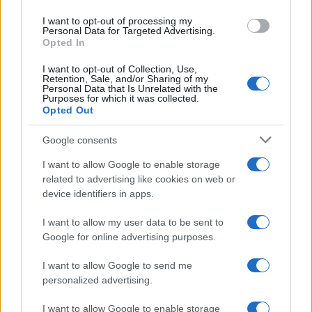
use your data for below specified purposes in below Google
I want to opt-out of processing my
consent section.
Personal Data for Targeted Advertising.
Opted In
I want to opt-out of Collection, Use,
Retention, Sale, and/or Sharing of my
Personal Data that Is Unrelated with the
RICEVI GLI AGGIORNAMENTI
Purposes for which it was collected.
Opted Out
Inserisci la tua migliore e-mail
Google consents
I want to allow Google to enable storage
E-mail
OK
related to advertising like cookies on web or
device identifiers in apps.
I want to allow my user data to be sent to
Google for online advertising purposes.
I want to allow Google to send me
personalized advertising.
I want to allow Google to enable storage