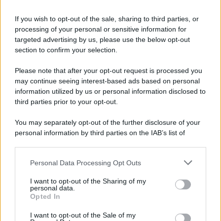
7 agosto 1974
If you wish to opt-out of the sale, sharing to third parties, or
processing of your personal or sensitive information for
52 ANNI FA
targeted advertising by us, please use the below opt-out
Camminando su una fune, Philippe Petit compie la
section to confirm your selection.
sua celebre traversata delle Twin Towers a New
Please note that after your opt-out request is processed you
York.
may continue seeing interest-based ads based on personal
LEGGI LA BIOGRAFIA
information utilized by us or personal information disclosed to
Philippe Petit
third parties prior to your opt-out.
You may separately opt-out of the further disclosure of your
personal information by third parties on the IAB’s list of
downstream participants.
Personal Data Processing Opt Outs
This information may also be disclosed by us to third parties
on the IAB’s List of Downstream Participants that may further
I want to opt-out of the Sharing of my
disclose it to other third parties.
personal data.
Opted In
Please note that this website/app uses one or more Google
RICEVI GLI AGGIORNAMENTI
services and may gather and store information including but
I want to opt-out of the Sale of my