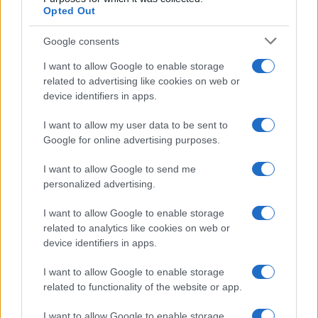
Opted Out
Google consents
I want to allow Google to enable storage
related to advertising like cookies on web or
device identifiers in apps.
I want to allow my user data to be sent to
Google for online advertising purposes.
I want to allow Google to send me
personalized advertising.
I want to allow Google to enable storage
related to analytics like cookies on web or
Biografie
Approfondimenti
device identifiers in apps.
Biografie di oggi
Mappa del sito
Biografie più visitate
Ricorrenze
I want to allow Google to enable storage
Indice dei nomi
Onomastico
related to functionality of the website or app.
Foto di personaggi famosi
Che giorno era?
Categorie
Che giorno sarà?
I want to allow Google to enable storage