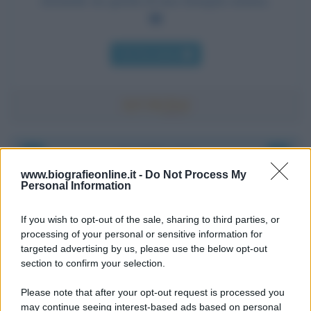
Chi l'ha detto
Accadde oggi
www.biografieonline.it -
Do Not Process My
Personal Information
8 agosto 1956
If you wish to opt-out of the sale, sharing to third parties, or
70 ANNI FA
processing of your personal or sensitive information for
Nella miniera di carbone di Marcinelle, in Belgio,
targeted advertising by us, please use the below opt-out
avviene un disastro nel quale perdono la vita
section to confirm your selection.
centinaia di lavoratori, la maggior parte dei quali
Please note that after your opt-out request is processed you
italiani.
may continue seeing interest-based ads based on personal