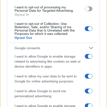
use your data for below specified purposes in below Google
Nato nello stesso giorno
I want to opt-out of processing my
consent section.
Personal Data for Targeted Advertising.
57 anni prima di Didier Drogba
Opted In
I want to opt-out of Collection, Use,
Retention, Sale, and/or Sharing of my
Personal Data that Is Unrelated with the
Purposes for which it was collected.
Opted Out
Google consents
I want to allow Google to enable storage
related to advertising like cookies on web or
device identifiers in apps.
I want to allow my user data to be sent to
Google for online advertising purposes.
I want to allow Google to send me
personalized advertising.
Chi l'ha detto?
I want to allow Google to enable storage