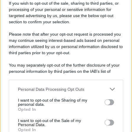
If you wish to opt-out of the sale, sharing to third parties, or
ULTIMO AGGIORNAMENTO
processing of your personal or sensitive information for
Giovedì 18 febbraio 2016
targeted advertising by us, please use the below opt-out
section to confirm your selection.
Biografie correlate
Please note that after your opt-out request is processed you
may continue seeing interest-based ads based on personal
information utilized by us or personal information disclosed to
third parties prior to your opt-out.
ASTOR PIAZZOLLA
You may separately opt-out of the further disclosure of your
personal information by third parties on the IAB’s list of
downstream participants.
Personal Data Processing Opt Outs
This information may also be disclosed by us to third parties
on the IAB’s List of Downstream Participants that may further
I want to opt-out of the Sharing of my
disclose it to other third parties.
personal data.
Opted In
Please note that this website/app uses one or more Google
services and may gather and store information including but
I want to opt-out of the Sale of my
Personal Data.
not limited to your visit or usage behaviour. You may click to
Opted In
grant or deny consent to Google and its third-party tags to