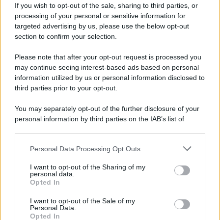
If you wish to opt-out of the sale, sharing to third parties, or
processing of your personal or sensitive information for
targeted advertising by us, please use the below opt-out
section to confirm your selection.
Please note that after your opt-out request is processed you
may continue seeing interest-based ads based on personal
information utilized by us or personal information disclosed to
third parties prior to your opt-out.
You may separately opt-out of the further disclosure of your
personal information by third parties on the IAB’s list of
downstream participants.
Personal Data Processing Opt Outs
This information may also be disclosed by us to third parties
on the IAB’s List of Downstream Participants that may further
I want to opt-out of the Sharing of my
disclose it to other third parties.
personal data.
Opted In
Please note that this website/app uses one or more Google
services and may gather and store information including but
I want to opt-out of the Sale of my
Personal Data.
not limited to your visit or usage behaviour. You may click to
Opted In
grant or deny consent to Google and its third-party tags to