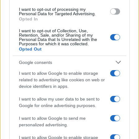
Video Virginia Raffaele
use your data for below specified purposes in below Google
I want to opt-out of processing my
consent section.
Personal Data for Targeted Advertising.
Opted In
I want to opt-out of Collection, Use,
Retention, Sale, and/or Sharing of my
Personal Data that Is Unrelated with the
Purposes for which it was collected.
Opted Out
Google consents
I want to allow Google to enable storage
related to advertising like cookies on web or
device identifiers in apps.
I want to allow my user data to be sent to
Google for online advertising purposes.
I want to allow Google to send me
personalized advertising.
I want to allow Google to enable storage