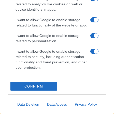
related to analytics like cookies on web or
device identifiers in apps.
Commenti
I want to allow Google to enable storage
Scrivi un messaggio
related to functionality of the website or app.
I want to allow Google to enable storage
related to personalization.
Nota bene
Biografieonline non ha contatti diretti con Virginia
I want to allow Google to enable storage
Raffaele. Tuttavia pubblicando il messaggio come
related to security, including authentication
commento al testo biografico, c'è la possibilità che
functionality and fraud prevention, and other
giunga a destinazione, magari riportato da qualche
user protection.
persona dello staff di Virginia Raffaele.
CONFIRM
Mercoledì 12 settembre 2018 14:34:18
Data Deletion
Data Access
Privacy Policy
Io nn l'avevo mai vista e neanche sentita nominare...