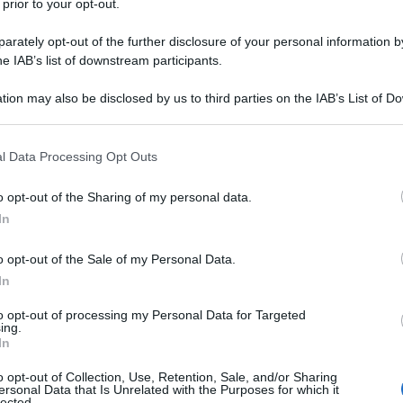
 prior to your opt-out.
rately opt-out of the further disclosure of your personal information by
he IAB’s list of downstream participants.
seguito, "Oxanna", anticipa la
tion may also be disclosed by us to third parties on the IAB’s List of 
 that may further disclose it to other third parties.
on la canzone "Fatelo con me". La Oxa
 that this website/app uses one or more Google services and may gath
n
Rino Gaetano
e
Lucio Dalla
, prima di
l Data Processing Opt Outs
including but not limited to your visit or usage behaviour. You may click 
 to Google and its third-party tags to use your data for below specifi
olato "Anna Oxa" e pubblicato nel 1979.
o opt-out of the Sharing of my personal data.
ogle consent section.
In
ro, il 45 giri "Il pagliaccio azzurro /
o opt-out of the Sale of my Personal Data.
ell'Lp, un rifacimento italiano di
In
ith
.
Anna Oxa
prende parte, in
to opt-out of processing my Personal Data for Targeted
ing.
uggero Miti "Maschio, femmina, fiore,
In
za una cover di "Total Control", pezzo
o opt-out of Collection, Use, Retention, Sale, and/or Sharing
ersonal Data that Is Unrelated with the Purposes for which it
lected.