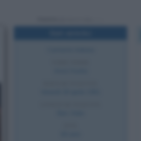
Powered by
Dati sintetici
Cantante italiana
VERO NOME
Anna Hoxha
DATA DI NASCITA
Venerdì
28 aprile
1961
LUOGO DI NASCITA
Bari
,
Italia
ETÀ
65 anni