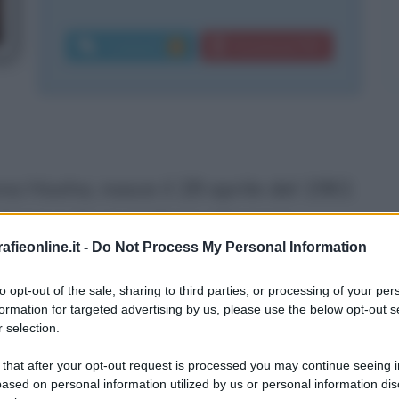
Commenti:
Download PDF
1
na Hoxha, nasce il 28 aprile del 1961
taliana e di un profugo albanese,
fieonline.it -
Do Not Process My Personal Information
a nel quartiere di San Pasquale,
 sedici anni e mezzo, su spinta di
to opt-out of the sale, sharing to third parties, or processing of your per
formation for targeted advertising by us, please use the below opt-out s
'emozione da poco". Prima nella
 selection.
a
si fa notare per il look punk, messo
 that after your opt-out request is processed you may continue seeing i
ased on personal information utilized by us or personal information dis
o
, e giunge seconda nella classifica