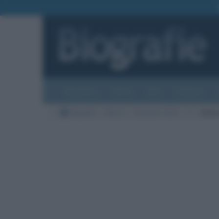
Biografie
Foto
Temi
Categorie
Biografie
Musica
Sanremo 2023
O
Anna