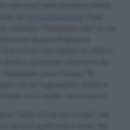
 televisiva: viene chiamata, infatti,
sieme con
Enrico Montesano
. Dopo
its
, intitolato "
Fantastica Oxa
" (in cui
'emozione da poco/Pagliaccio
 "Caruso" di Lucio Dalla) che ottiene
, Anna si ripresenta a Sanremo nel
i
. Finalmente vince: il brano "
Ti
ppia, che poi rappresenta l'Italia in
ontest con il duetto "Avrei voluto".
bum "Tutti i brividi del mondo", che
più venduti quell'anno in Italia. Nel