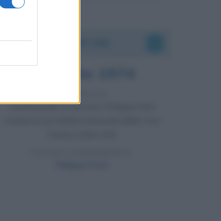
Accadde oggi
7 agosto 1974
52 ANNI FA
Camminando su una fune, Philippe Petit
compie la sua celebre traversata delle Twin
Towers a New York.
LEGGI LA BIOGRAFIA
Philippe Petit