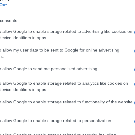
ollo totale". Nel 1981 l'artista
Out
flop di "Toledo - Proprio tu", 45 giri
consents
eo Minghi
; poco dopo, lascia la RCA e
o allow Google to enable storage related to advertising like cookies on
evice identifiers in apps.
o allow my user data to be sent to Google for online advertising
scritta da
Mario Lavezzi
e Avogadro,
s.
con capelli biondi e
mise
sexy. Nel
to allow Google to send me personalized advertising.
 per cantare, per ballare", mentre
o allow Google to enable storage related to analytics like cookies on
brano dei Moving Pictures "What
evice identifiers in apps.
 colonna sonora del film "
Vacanze di
o allow Google to enable storage related to functionality of the website
Oxa
torna al Festival di Sanremo per
o allow Google to enable storage related to personalization.
, esibendosi in "Non scendo",
o allow Google to enable storage related to security, including