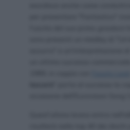
esordisce anche come conduttrice
per presentare "Fantastico" in
l'uscita del suo primo
greatest h
sono presenti un medley di "Un
azzurro" e un'interpretazione di
un ottimo successo commerciale
1989, in coppia con
Fausto Leal
lascerò
" porta al successo la co
occasione dell'Eurovision Song C
Quest'ultimo brano entra nell'al
risulterà nella top 40 dei dischi 