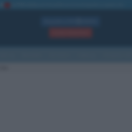
La TUA storia
: perché pubblicare la tua biografia su questo sito
1
Biografie in PDF
GRATIS
ACCEDI / REGISTRATI
Indice
Newsletter
Ricorrenze
Cultura
Che giorno sarà
 Oxa