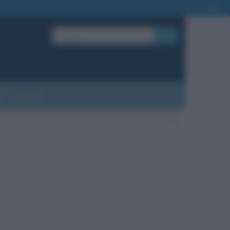
OK
?
Contatti