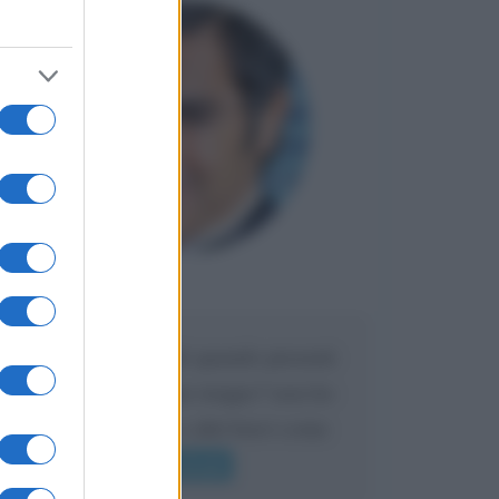
Maria
DA:
Caro Liorni perché quando presenti
l'eredità urli sempre troppo? non ho
mai sentito Mike o altri bravi come
lui gridare
Leggi di più