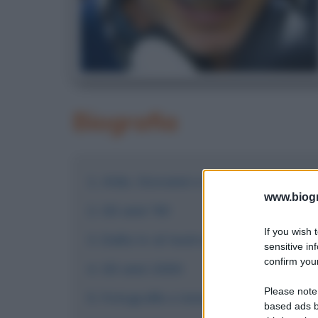
Biografia
Aldo, Giovanni e Giacomo: la nascit
www.biogra
Gli anni '90
If you wish 
Dalla tv al teatro, al cinema
sensitive in
confirm your
Gli anni 2000
Please note
Fotografie e immagini
based ads b