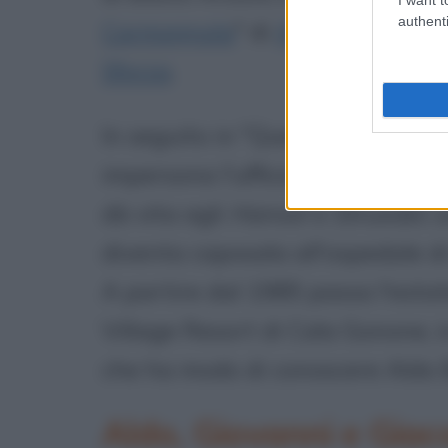
authenti
Carmagnola
" di
Alessandro Man
Sforza
.
In seguito in "Questa sera si re
impersona l'ufficiale Sarelli. Co
dà vita agli
Hansel e Struedel
, 
diventa caposala all'ospedale d
A partire dal 1985 passa l'esta
Village Resort di Cala Gonone, 
che ha modo di conoscere Aldo B
Aldo, Giovanni e Giaco