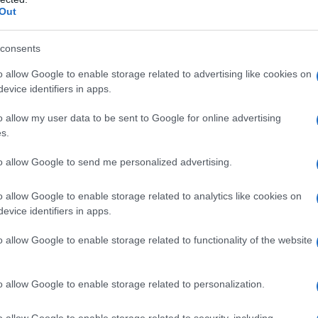
Out
glia di operai. Appassionatosi al
la città in cui vive, inizia a recitare
consents
 a far parte della compagnia dei
o allow Google to enable storage related to advertising like cookies on
evice identifiers in apps.
). Successivamente abbandona le
o allow my user data to be sent to Google for online advertising
geometra e va a lavorare come
s.
 viene assunto come infermiere in
to allow Google to send me personalized advertising.
o allow Google to enable storage related to analytics like cookies on
evice identifiers in apps.
iticamente con Democrazia Proletaria
o allow Google to enable storage related to functionality of the website
t. Così, mentre lavora come
nni), si diploma alla scuola di teatro
o allow Google to enable storage related to personalization.
l palcoscenico ne "
Il conte di
o allow Google to enable storage related to security, including