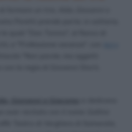
di formare un trio,
Aldo, Giovanni e
omo Poretti prende parte, in solitaria,
 le quali "Don Tonino", al fianco di
i, e "Professione vacanze", con
Jerry
ettacolo "Non parole, ma oggetti
 con la regia di Giovanni Storti.
do, Giovanni e Giacomo
si dedicano
po aver recitato con il nome
Galline
affè Teatro di Verghera di Samarate,