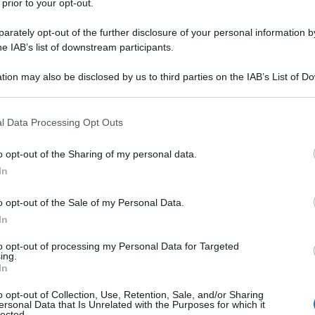
 prior to your opt-out.
rately opt-out of the further disclosure of your personal information by
he IAB’s list of downstream participants.
il 20 febbraio del 1957, e conosce
tion may also be disclosed by us to third parties on the IAB’s List of 
cente.
Aldo Baglio
, il cui vero nome
 that may further disclose it to other third parties.
 that this website/app uses one or more Google services and may gath
e del 1958 a Palermo in una famiglia
l Data Processing Opt Outs
including but not limited to your visit or usage behaviour. You may click 
ferisce a Milano all'età di tre anni,
 to Google and its third-party tags to use your data for below specifi
o opt-out of the Sharing of my personal data.
ogle consent section.
In
a licenza media, esordisce al cinema
n
Paolo Villaggio
. Diplomatosi nel
o opt-out of the Sale of my Personal Data.
In
 del Teatro Arsenale di Milano,
to opt-out of processing my Personal Data for Targeted
vanni Storti.
ing.
In
o opt-out of Collection, Use, Retention, Sale, and/or Sharing
ile del 1956 a Villa Cortese, in
ersonal Data that Is Unrelated with the Purposes for which it
lected.