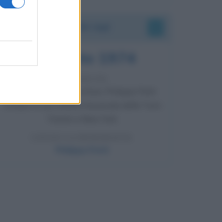
Accadde oggi
7 agosto 1974
52 ANNI FA
Camminando su una fune, Philippe Petit
compie la sua celebre traversata delle Twin
Towers a New York.
LEGGI LA BIOGRAFIA
Philippe Petit