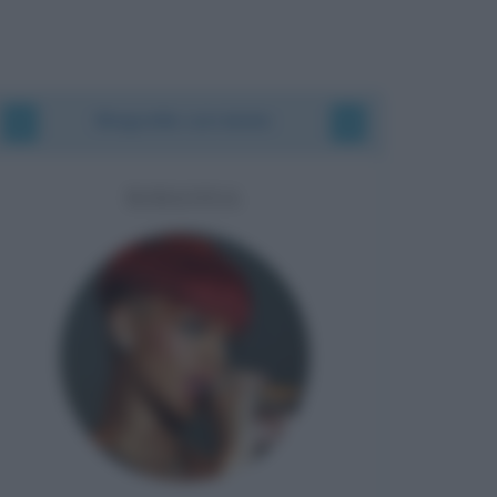
Biografie correlate
RIHANNA