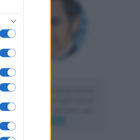
Maria
DA:
Caro Liorni perché quando presenti
l'eredità urli sempre troppo? non ho
mai sentito Mike o altri bravi come
lui gridare
Leggi di più