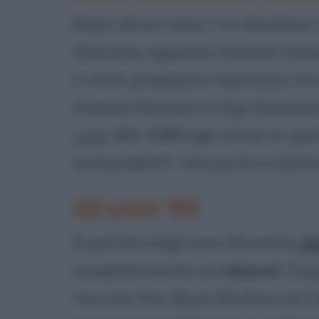
Dopo alcuni mesi i tre decidono 
Giacomo
, appunto. Intanto Giac
a varie produzioni televisive, tra
Andrea Roncato e Gigi Sammarch
Calà
. Nel 1989 egli scrive lo sp
contundenti", che porta a teatro
Gli anni '90
A partire dagli anni Novanta
Al
completamente al
cabaret
. Do
Vecchie Fan Buon Brothers
al C