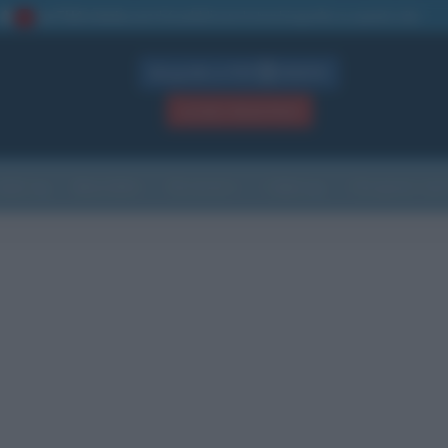
La TUA storia
: perché pubblicare la tua biografia su questo sito
1
Biografie in PDF
GRATIS
ACCEDI / REGISTRATI
Indice
Newsletter
Ricorrenze
Cultura
Che giorno sarà