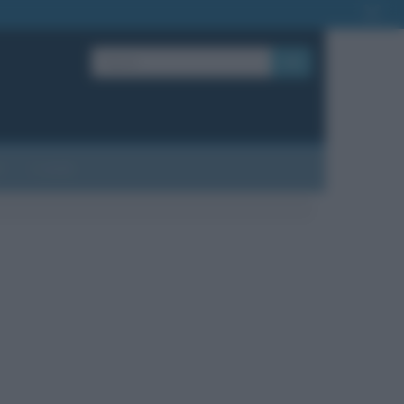
OK
?
Contatti