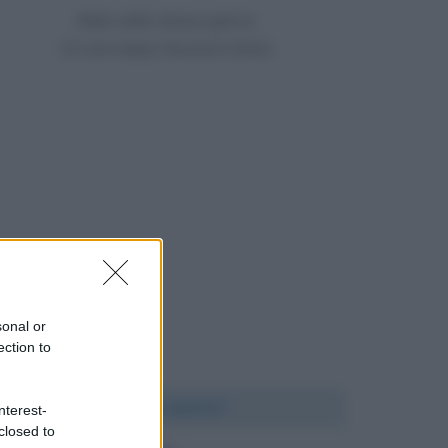
Nata nello stesso giorno
31 anni dopo Giovanni Storti
sonal or
ection to
Chi l'ha detto?
nterest-
closed to