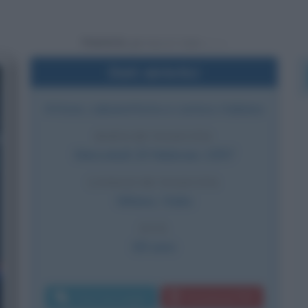
Powered by
Dati sintetici
Attore, cabarettista e comico italiano
DATA DI NASCITA
Mercoledì
20 febbraio
1957
LUOGO DI NASCITA
Milano
,
Italia
ETÀ
69 anni
Invia messaggio
Download PDF