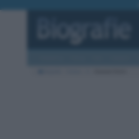
Biografie
Foto
Temi
Categorie
Biografie
Cinema
S
Giovanni Storti