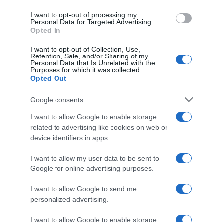
use your data for below specified purposes in below Google
I want to opt-out of processing my
Da:
Coro Cosimo
consent section.
Personal Data for Targeted Advertising.
Opted In
I want to opt-out of Collection, Use,
Retention, Sale, and/or Sharing of my
Personal Data that Is Unrelated with the
Purposes for which it was collected.
Opted Out
Commenti Facebook
Google consents
I want to allow Google to enable storage
related to advertising like cookies on web or
device identifiers in apps.
I want to allow my user data to be sent to
Google for online advertising purposes.
Argomenti e biografie correlate
I want to allow Google to send me
personalized advertising.
Emma Marcegaglia
Confini
San Gregorio Magno
Vaticano
Vincenzo Boccia
Economia
I want to allow Google to enable storage