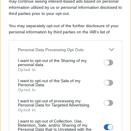
may continue seeing interest-based ads based on personal
LEGGI L'ARTICOLO
information utilized by us or personal information disclosed to
Il disastro di Marcinelle
third parties prior to your opt-out.
You may separately opt-out of the further disclosure of your
personal information by third parties on the IAB’s list of
downstream participants.
Personal Data Processing Opt Outs
This information may also be disclosed by us to third parties
on the IAB’s List of Downstream Participants that may further
I want to opt-out of the Sharing of my
disclose it to other third parties.
personal data.
Opted In
Please note that this website/app uses one or more Google
RICEVI GLI AGGIORNAMENTI
services and may gather and store information including but
I want to opt-out of the Sale of my
Personal Data.
not limited to your visit or usage behaviour. You may click to
Opted In
grant or deny consent to Google and its third-party tags to
Inserisci la tua migliore e-mail
use your data for below specified purposes in below Google
I want to opt-out of processing my
consent section.
Personal Data for Targeted Advertising.
E-mail
Opted In
OK
I want to opt-out of Collection, Use,
Retention, Sale, and/or Sharing of my
Personal Data that Is Unrelated with the