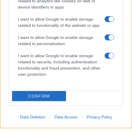
related to analytics like cookies on web or
device identifiers in apps.
I want to allow Google to enable storage
related to functionality of the website or app.
I want to allow Google to enable storage
related to personalization.
Biografie
Approfondimenti
I want to allow Google to enable storage
related to security, including authentication
Biografie di oggi
Mappa del sito
functionality and fraud prevention, and other
Biografie più visitate
Ricorrenze
user protection.
Indice dei nomi
Onomastico
Foto di personaggi famosi
Che giorno era?
Categorie
Che giorno sarà?
Temi
Cultura
CONFIRM
Servizi
Pubblica la tua biografia
Data Deletion
Data Access
Privacy Policy
Privacy Policy
Cookie Policy