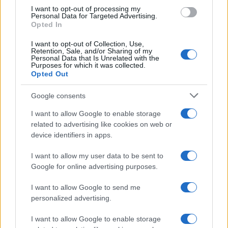
use your data for below specified purposes in below Google
I want to opt-out of processing my
consent section.
Personal Data for Targeted Advertising.
Opted In
I want to opt-out of Collection, Use,
Retention, Sale, and/or Sharing of my
RICEVI GLI AGGIORNAMENTI
Personal Data that Is Unrelated with the
Purposes for which it was collected.
Opted Out
Inserisci la tua migliore e-mail
Google consents
E-mail
I want to allow Google to enable storage
OK
related to advertising like cookies on web or
device identifiers in apps.
I want to allow my user data to be sent to
Google for online advertising purposes.
I want to allow Google to send me
personalized advertising.
I want to allow Google to enable storage