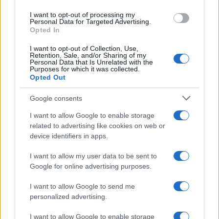
patlare??? grazie cordialita' mario maffei
use your data for below specified purposes in below Google
I want to opt-out of processing my
consent section.
Personal Data for Targeted Advertising.
Opted In
Da:
Mario Maffei
I want to opt-out of Collection, Use,
Retention, Sale, and/or Sharing of my
Personal Data that Is Unrelated with the
Purposes for which it was collected.
Martedì 17 settembre 2019 13:12:16
Opted Out
Google consents
Sei bellissima. Ti vorrei in politica. Abbiamo
I want to allow Google to enable storage
bisogno di persone come te, schiette, sincere e
related to advertising like cookies on web or
coerenti.
device identifiers in apps.
I want to allow my user data to be sent to
Da:
Roberto Caggianese
Google for online advertising purposes.
I want to allow Google to send me
Venerdì 22 marzo 2019 14:21:14
personalized advertising.
I want to allow Google to enable storage