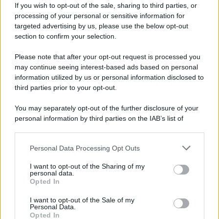
If you wish to opt-out of the sale, sharing to third parties, or
ALBERTO MATANO
processing of your personal or sensitive information for
targeted advertising by us, please use the below opt-out
section to confirm your selection.
Please note that after your opt-out request is processed you
may continue seeing interest-based ads based on personal
information utilized by us or personal information disclosed to
third parties prior to your opt-out.
You may separately opt-out of the further disclosure of your
personal information by third parties on the IAB’s list of
downstream participants.
Personal Data Processing Opt Outs
This information may also be disclosed by us to third parties
Nato nello stesso giorno
on the IAB’s List of Downstream Participants that may further
6 anni dopo Adam Sandler
I want to opt-out of the Sharing of my
disclose it to other third parties.
personal data.
Opted In
Please note that this website/app uses one or more Google
services and may gather and store information including but
I want to opt-out of the Sale of my
Personal Data.
not limited to your visit or usage behaviour. You may click to
Opted In
grant or deny consent to Google and its third-party tags to