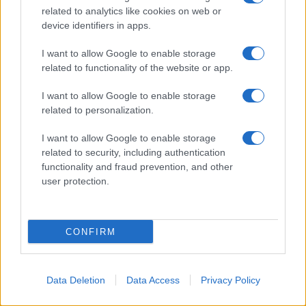
grande artista, sei meravigliosa, sensibile e molto
related to analytics like cookies on web or
device identifiers in apps.
umana, hai tante bellissime doti difficili da trovare in
I want to allow Google to enable storage
una persona di spettacolo come sei tu. Ti adoro.
related to functionality of the website or app.
Ciao
I want to allow Google to enable storage
related to personalization.
Da:
Luciana
I want to allow Google to enable storage
related to security, including authentication
Martedì 28 settembre 2021 18:15:16
functionality and fraud prevention, and other
user protection.
Altri 100 anni!
CONFIRM
Auguri cara...
Ti voglio bene!
Data Deletion
Data Access
Privacy Policy